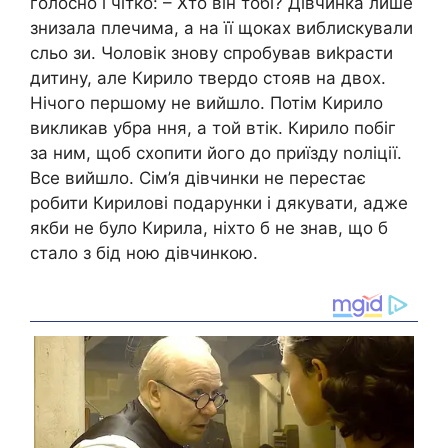
голосно і чітко: – Хто він тобі? Дівчинка лише
знизала плечима, а на її щоках виблискували
сльо зи. Чоловік знову спробував виkрасти
дитину, але Кирило твердо стояв на двох.
Нічого першому не вийшло. Потім Кирило
викликав убра ння, а той втік. Кирило побіг
за ним, щоб схопити його до приїзду nоліції.
Все вийшло. Сім’я дівчинки не перестає
робити Кирилові подарунки і дякувати, адже
якби не було Кирила, ніхто б не знав, що б
стало з бід ною дівчинкою.