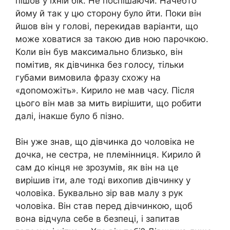
пішов у їхній бік. Не поспішаючи. Начебто
йому й так у цю сторону було йти. Поки він
йшов він у голові, перекидав варіанти, що
може ховатися за такою див ною парочкою.
Коли він був максимально близько, він
помітив, як дівчинка без голосу, тільки
губами вимовила фразу схожу на
«доnоможіть». Кирило не мав часу. Після
цього він мав за мить вирішити, що робити
далі, інакше було б пізно.
Він уже знав, що дівчинка до чоловіка не
дочка, не сестра, не племінниця. Кирило й
сам до кінця не зрозумів, як він на це
вирішив іти, але тоді вихопив дівчинку у
чоловіка. Буквально зір вав малу з рук
чоловіка. Він став перед дівчинкою, щоб
вона відчула себе в безпеці, і запитав