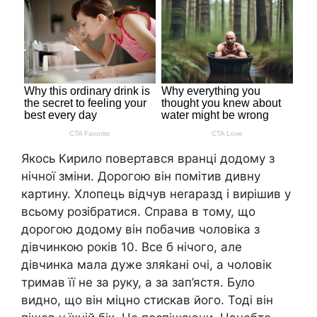
Якось Кирило повертався вранці додому з
нічної зміни. Дорогою він помітив дивну
картину. Хлопець відчув неrаразд і вирішив у
всьому розібратися. Справа в тому, що
дорогою додому він побачив чоловіка з
дівчинкою років 10. Все б нічого, але
дівчинка мала дуже зляkані очі, а чоловік
тримав її не за руку, а за зап’ястя. Було
видно, що він міцно стискав його. Тоді він