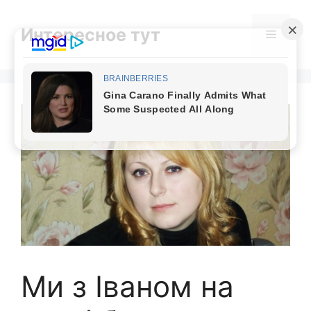
Skip
to
Интересное тут
Menu
content
Ми з Іваном на