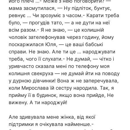
його плечі …- Може з нею поговорити? —
мама засмутилася, — Ну підліток, бунтує,
ревнує … Чи зрозуміє з часом.- Карати треба
було, — прогудів тато, — а не дути на неї
всім разом.- Я не знаю, — це колишній
чоловік зателефонував через годину, йому
поскаржилася Юля, — це ваші бабські
справи. Не знаю. Але ти це … народжувати
треба, чого її слухати.- Не думай, — чітко і
уривчасто сказала мені по телефону моя
колишня свекруха — не думай йти на поводу
у дурною дівчинки! Вона ж не заперечувала,
коли Мирослава їй сестру народила. Так, я
прийму її в будинок, якщо вона прийде, Не
вижену. А ти народжуй!
Але здивувала мене жінка, від якої
підтримки я очікувала найменше.-