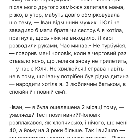
після мого другого заміжжя запитала мама,
різко, в упор, мабуть довго обмірковувала
цю тему, — Іван відмінний мужик, і Юлі не
завадило б мати брата чи сестру.А я хотіла,
прагнула, щось ніяк не виходило. Лікарі
розводили руками, Час минав.- Не турбуйся,
— говорив мені чоловік, коли в черговий раз
ставало ясно, що лелека знову не прилетить,
— у нас є Юля. Не хвилюйся.І справа навіть
не в тому, що Івану потрібен був рідна дитина
— народити хотіла я. З люблячим батьком, в
спокійній і повній сім’ї.
-Іван, — я була ошелешена 2 місяці тому, —
уявляєш? Тест позитивний!Чоловік
розплакався, як хлопчисько, і нічого, що мені
40, а йому на 3 роки більше. Так і вийшло —