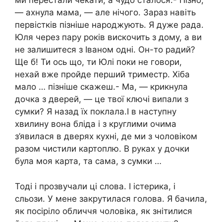
ми перестали чекати, а чудо сталося.- Пізно,
— ахнула мама, — але нічого. Зараз навіть
первістків пізніше народжують. Я дуже рада.
Юля через пару років вискочить з дому, а ви
не залишитеся з Іваном одні. Он-то радий?
Ще б! Ти ось що, ти Юлі поки не говори,
нехай вже пройде перший триместр. Хіба
мало … пізніше скажеш.- Ма, — крикнула
дочка з дверей, — це твої ключі випали з
сумки? Я назад їх поклала.І в наступну
хвилину вона бліда і з круглими очима
з’явилася в дверях кухні, де ми з чоловіком
разом чистили картоплю. В руках у дочки
була моя карта, та сама, з сумки …
Тоді і прозвучали ці слова. І істерика, і
сльози. У мене закрутилася голова. Я бачила,
як посіріло обличчя чоловіка, як знітилися