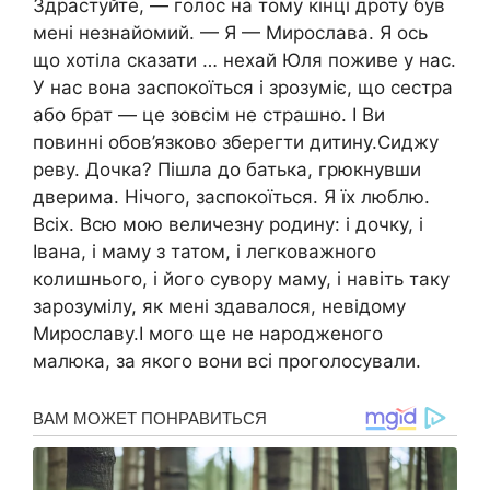
Здрастуйте, — голос на тому кінці дроту був
мені незнайомий. — Я — Мирослава. Я ось
що хотіла сказати … нехай Юля поживе у нас.
У нас вона заспокоїться і зрозуміє, що сестра
або брат — це зовсім не страшно. І Ви
повинні обов’язково зберегти дитину.Сиджу
реву. Дочка? Пішла до батька, грюкнувши
дверима. Нічого, заспокоїться. Я їх люблю.
Всіх. Всю мою величезну родину: і дочку, і
Івана, і маму з татом, і легковажного
колишнього, і його сувору маму, і навіть таку
зарозумілу, як мені здавалося, невідому
Мирославу.І мого ще не народженого
малюка, за якого вони всі проголосували.