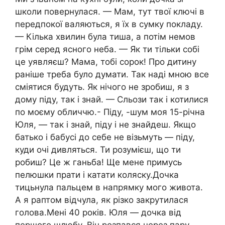
школи повернулася. — Мам, тут твої ключі в
передпокої валяються, я їх в сумку покладу.
— Кілька хвилин була тиша, а потім немов
грім серед ясного неба. — Як ти тільки собі
це уявляєш? Мама, тобі сорок! Про дитину
раніше треба було думати. Так наді мною все
сміятися будуть. Як нічого не зробиш, я з
дому піду, так і знай. — Сльози так і котилися
по моєму обличчю.- Піду, -шум моя 15-річна
Юля, — так і знай, піду і не знайдеш. Якщо
батько і бабусі до себе не візьмуть — піду,
куди очі дивляться. Ти розумієш, що ти
робиш? Це ж ганьба! Ще мене примусь
пелюшки прати і катати коляску.Дочка
тицьнула пальцем в напрямку мого живота.
А я раптом відчула, як різко закрутилася
голова.Мені 40 років. Юля — дочка від