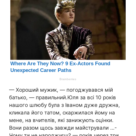
— Хороший мужик, — погоджувався мій
батько, — правильний.Юля за всі 10 років
нашого шлюбу була з Іваном дуже дружна,
кликала його татом, скаржилася йому на
мене, на вчителів, які занижують оцінки.
Вони разом щось завжди майстрували …-
Чому ти не народжуєш? — років через три