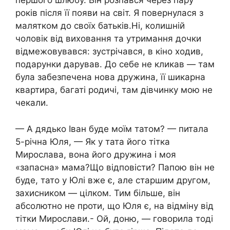
першого шлюбу. Він розпався через пару
років після її появи на світ. Я повернулася з
малятком до своїх батьків.Ні, колишній
чоловік від виховання та утримання дочки
відмежовувався: зустрічався, в кіно ходив,
подарунки дарував. До себе не кликав — там
була забезпечена нова дружина, її шикарна
квартира, багаті родичі, там дівчинку мою не
чекали.
— А дядько Іван буде моїм татом? — питала
5-річна Юля, — Як у тата його тітка
Мирослава, вона його дружина і моя
«запасна» мама?Що відповісти? Папою він не
буде, тато у Юлі вже є, але старшим другом,
захисником — цілком. Тим більше, він
абсолютно не проти, що Юля є, на відміну від
тітки Мирослави.- Ой, доню, — говорила тоді