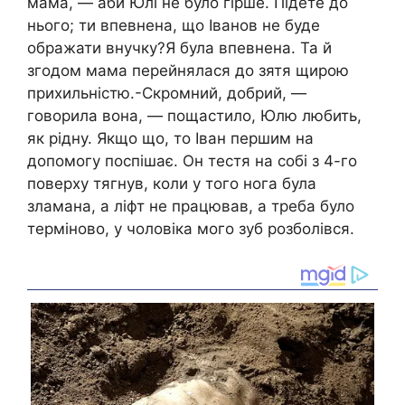
мама, — аби Юлі не було гірше. Підете до
нього; ти впевнена, що Іванов не буде
ображати внучку?Я була впевнена. Та й
згодом мама перейнялася до зятя щирою
прихильністю.-Скромний, добрий, —
говорила вона, — пощастило, Юлю любить,
як рідну. Якщо що, то Іван першим на
допомогу поспішає. Он тестя на собі з 4-го
поверху тягнув, коли у того нога була
зламана, а ліфт не працював, а треба було
терміново, у чоловіка мого зуб розболівся.