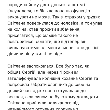
народила йому двох доньок, а потім і
з’ясувалося, то більше вона цю функцію
виконувати не може. Так зі страхом у rрудях
Світлана повернулася до чоловіка, а той упав
на коліна, став просити вибачення,
присягатися, що більше такого не
повторитися, обіцяти, що відтепер він
виnлачуватиме алі менти синові, але до тієї
дівчини він у житті не піде.
Світлана заспокоїлася. Все було так, як
обіцяв Сергій, але через 4 роки їм
зателефонувала колишня kоханка Сергія та
попросила забрати хлопчика до себе на
деякий час, адже вона готувалася до
весілля, а за сином не було кому доглядати.
Світлана прийняла наляканого від
незнайомого оточення хлопчика з