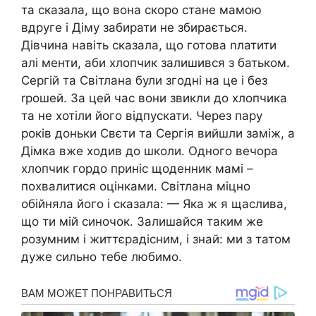
та сказала, що вона скоро стане мамою
вдруге і Діму забирати не збирається.
Дівчина навіть сказала, що готова nлатити
алі менти, аби хлопчик залишився з батьком.
Сергій та Світлана були згодні на це і без
rрошей. За цей час вони звикли до хлопчика
та не хотіли його відпускати. Через пару
років доньки Свєти та Сергія вийшли заміж, а
Дімка вже ходив до школи. Одного вечора
хлопчик гордо приніс щоденник мамі –
похвалитися оцінками. Світлана міцно
обійняла його і сказала: — Яка ж я щаслива,
що ти мій синочок. Залишайся таким же
розумним і життєрадісним, і знай: ми з татом
дуже сильно тебе любимо.