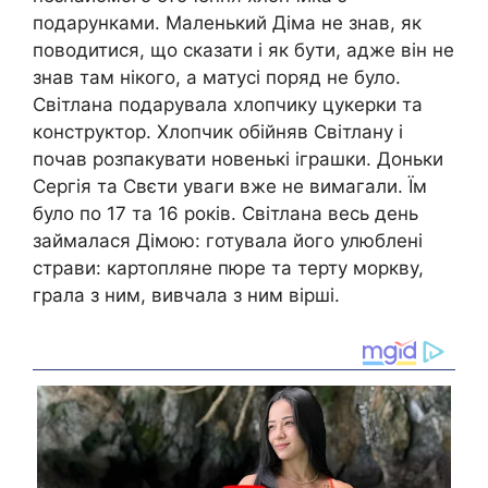
подарунками. Маленький Діма не знав, як
поводитися, що сказати і як бути, адже він не
знав там нікого, а матусі поряд не було.
Світлана подарувала хлопчику цукерки та
конструктор. Хлопчик обійняв Світлану і
почав розпакувати новенькі іграшки. Доньки
Сергія та Свєти уваги вже не вимагали. Їм
було по 17 та 16 років. Світлана весь день
займалася Дімою: готувала його улюблені
страви: картопляне пюре та терту моркву,
грала з ним, вивчала з ним вірші.