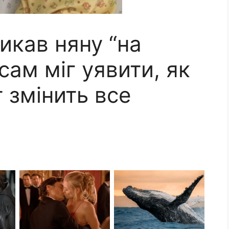
икав няну “на
 сам міг уявити, як
т змінить все