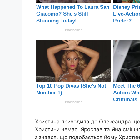
Христина приходила до Олександра щод
Христини немає. Ярослав та Яна смішно
зізнався, що подобається йому Христина