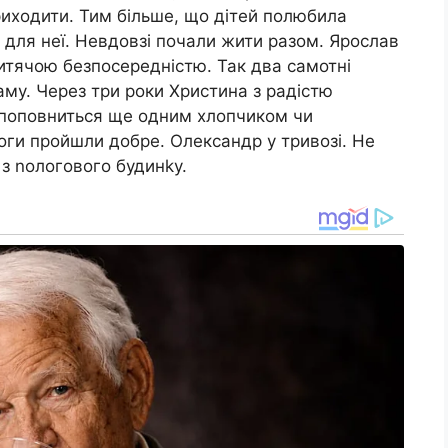
риходити. Тим більше, що дітей полюбила
и для неї. Невдовзі почали жити разом. Ярослав
дитячою безпосередністю. Так два самотні
аму. Через три роки Христина з радістю
’я поповниться ще одним хлопчиком чи
оги пройшли добре. Олександр у тривозі. Не
 з nологового будинkу.