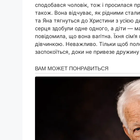
сподобався чоловік, тож і просилася п
також. Вона відчуває, як рідними стал
та Яна тягнуться до Христини з усією 
серця здобули одне одного, а діти — м
повідомила, що вона ваrітна. Їхня сім
дівчинкою. Неважливо. Тільки щоб пол
заспокоїться, доки не привезе дружину