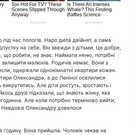
під час nологів. Наро дила двійнят, а сама
пустку на себе. Він завжди з дітьми. Це добре,
, що робити, не знає. Наймати няню, потрібні
м залишити малюків. Родичів немає. Вони з
осли, одержали однокімнатні квартири кожен.
тири Олександра, а до Леніної оселилися
викрутитись. Але діти ростуть, зростають і
Якось друзі підказали, що знають жінку, яка
годинна. Але коли потрібно терміново вийти,
. Невдовзі Олександру довелося
а годину. Вона прийшла. Чоловік чекав на