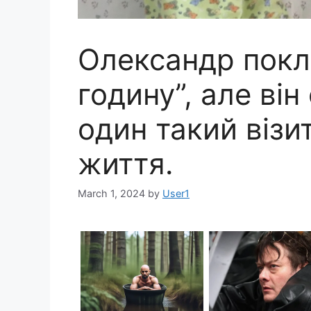
Олександр покл
годину”, але він
один такий візи
життя.
March 1, 2024
by
User1