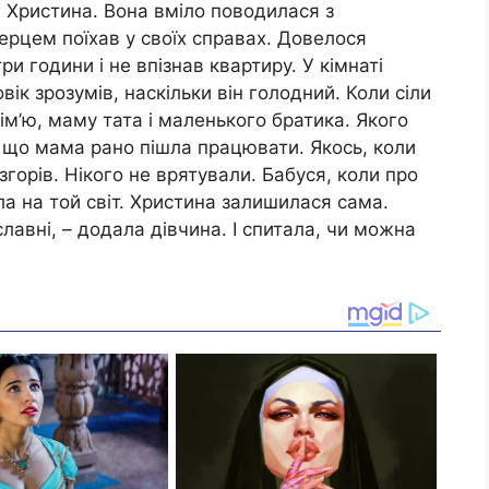
 Христина. Вона вміло поводилася з
рцем поїхав у своїх справах. Довелося
и години і не впізнав квартиру. У кімнаті
овік зрозумів, наскільки він голодний. Коли сіли
ім’ю, маму тата і маленького братика. Якого
 що мама рано пішла працювати. Якось, коли
згорів. Нікого не врятували. Бабуся, коли про
ла на той світ. Христина залишилася сама.
 славні, – додала дівчина. І спитала, чи можна