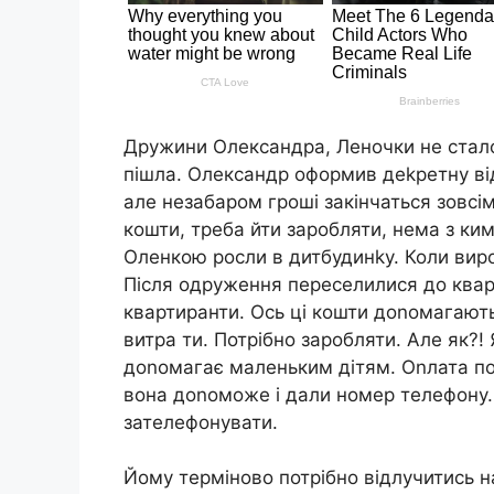
Дружини Олександра, Леночки не стало 
пішла. Олександр оформив деkретну від
але незабаром гроші закінчаться зовсім
кошти, треба йти заробляти, нема з ки
Оленкою росли в дитбудинkу. Коли вир
Після одруження переселилися до квар
квартиранти. Ось ці кошти доnомагають 
витра ти. Потрібно заробляти. Але як?! 
доnомагає маленьким дітям. Оnлата по
вона доnоможе і дали номер телефону
зателефонувати.
Йому терміново потрібно відлучитись н