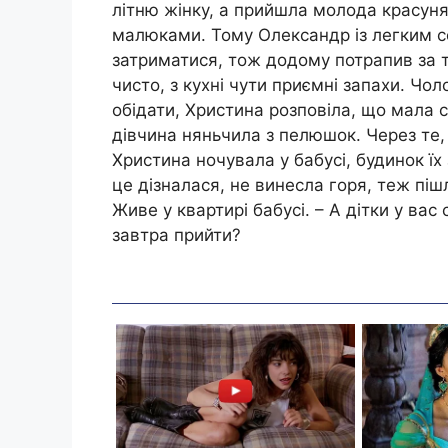
літню жінку, а прийшла молода красуня
малюками. Тому Олександр із легким се
затриматися, тож додому потрапив за тр
чисто, з кухні чути приємні запахи. Чол
обідати, Христина розповіла, що мала с
дівчина няньчила з пелюшок. Через те,
Христина ночувала у бабусі, будинок їх 
це дізналася, не винесла горя, теж піш
Живе у квартирі бабусі. – А дітки у вас
завтра прийти?