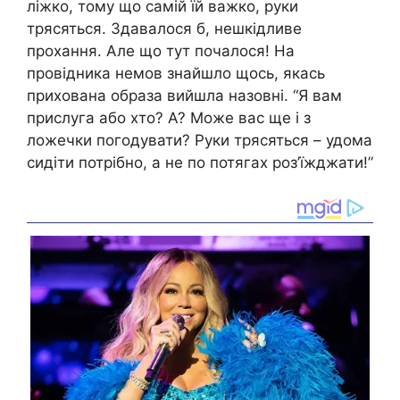
ліжко, тому що самій їй важко, руки
трясяться. Здавалося б, нешкідливе
прохання. Але що тут почалося! На
провідника немов знайшло щось, якась
прихована образа вийшла назовні. “Я вам
прислуга або хто? А? Може вас ще і з
ложечки погодувати? Руки трясяться – удома
сидіти потрібно, а не по потягах роз’їжджати!”