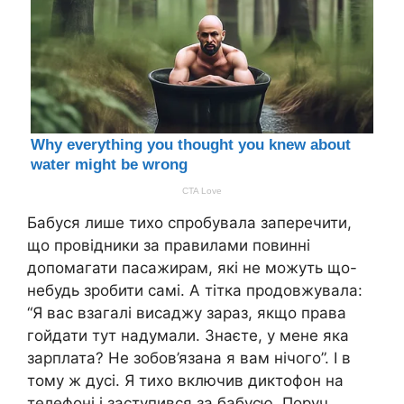
Бабуся лише тихо спробувала заперечити,
що провідники за правилами повинні
допомагати пасажирам, які не можуть що-
небудь зробити самі. А тітка продовжувала:
“Я вас взагалі висаджу зараз, якщо права
гойдати тут надумали. Знаєте, у мене яка
зарплата? Не зобов’язана я вам нічого”. І в
тому ж дусі. Я тихо включив диктофон на
телефоні і заступився за бабусю. Поруч