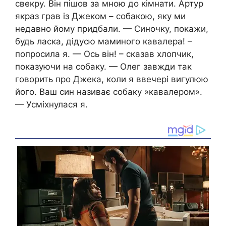
свекру. Він пішов за мною до кімнати. Артур
якраз грав із Джеком – собакою, яку ми
недавно йому придбали. — Синочку, покажи,
будь ласка, дідусю маминого кавалера! –
попросила я. — Ось він! – сказав хлопчик,
показуючи на собаку. — Олег завжди так
говорить про Джека, коли я ввечері вигулюю
його. Ваш син називає собаку »кавалером».
— Усміхнулася я.