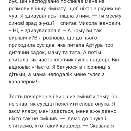
бує. Він несподівано покликав мене на
розмову в іншу кімнату, щоб ніхто з рідних не
чув. Я здивувалась і пішла з ним. — Ти моєму
синові зрад жуєш? – спитав Микола Іванович.
– Ні, – здивувалася я. – А чому ви так
вирішили?Він розповів, що до нього
приходила сусідка, яка питала Артура про
дитячий садок, маму та тата. А потім
спитала, як часто хлопчик гуляє надворі. Він
відповів: «Часто. Я балуюся в пісочниці з
дітьми, а мама неподалік мене гуляє з
кавалером!».
Тесть почервонів і вирішив змінити тему, бо
не знав, як сусідці пояснити слова онука. Я
засміялася; мені здається, мене вже давно
ніхто так не смішив. — Ідемо до онука і
спитаємо, хто такий кавалер. — Сказала я