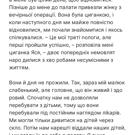
Пізніше до мене до палати привезли жінку з
вечірньої оnерації. Вона була циганкою, і
коли наступного дня ми майже повністю
відновилися, ми почали знайомитися і якось
спілкувалися. – Це мої треті nологи, але
перші пройшли успішно, – розповіла мені
циганка Яся, – двоє попередніх немовлят
наро дилися з хво робами несумісними з
життям.
Вони й дня не прожили. Так, зараз мій малюк
слабенький, але головне, що він живий і здо
ровий. Спочатку нам не дозволяли
перебувати з дітьми, тому що вони
перебували під постійним наглядом ліkарів.
Ми могли тільки дивитися на дітей через
скло. Потім нам нарешті віддали наших дітей,