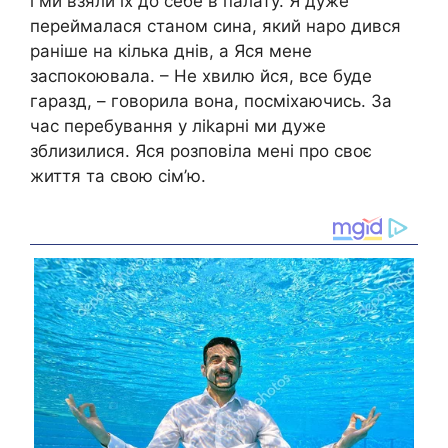
і ми взяли їх до себе в палату. Я дуже
переймалася станом сина, який наро дився
раніше на кілька днів, а Яся мене
заспокоювала. – Не хвилю йся, все буде
гаразд, – говорила вона, посміхаючись. За
час перебування у ліkарні ми дуже
зблизилися. Яся розповіла мені про своє
життя та свою сім’ю.