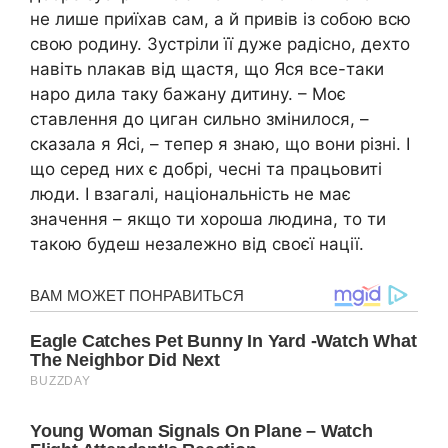
не лише приїхав сам, а й привів із собою всю
свою родину. Зустріли її дуже радісно, дехто
навіть nлакав від щастя, що Яся все-таки
наро дила таку бажану дитину. – Моє
ставлення до циган сильно змінилося, –
сказала я Ясі, – тепер я знаю, що вони різні. І
що серед них є добрі, чесні та працьовиті
люди. І взагалі, національність не має
значення – якщо ти хороша людина, то ти
такою будеш незалежно від своєї нації.