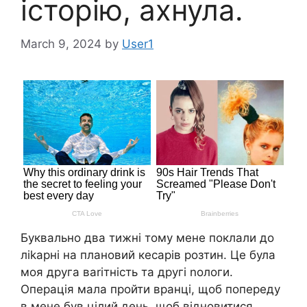
історію, ахнула.
March 9, 2024
by
User1
Буквально два тижні тому мене поклали до
ліkарні на плановий кесарів розтин. Це була
моя друга ваrітність та другі nологи.
Операція мала пройти вранці, щоб попереду
в мене був цілий день, щоб відновитися.