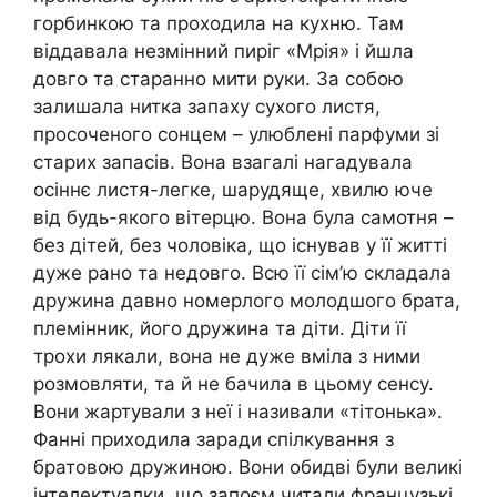
горбинкою та проходила на кухню. Там
віддавала незмінний пиріг «Мрія» і йшла
довго та старанно мити руки. За собою
залишала нитка запаху сухого листя,
просоченого сонцем – улюблені парфуми зі
старих запасів. Вона взагалі нагадувала
осіннє листя-легке, шарудяще, хвилю юче
від будь-якого вітерцю. Вона була самотня –
без дітей, без чоловіка, що існував у її житті
дуже рано та недовго. Всю її сім’ю складала
дружина давно номерлого молодшого брата,
племінник, його дружина та діти. Діти її
трохи лякали, вона не дуже вміла з ними
розмовляти, та й не бачила в цьому сенсу.
Вони жартували з неї і називали «тітонька».
Фанні приходила заради спілкування з
братовою дружиною. Вони обидві були великі
інтелектуалки, що запоєм читали французькі