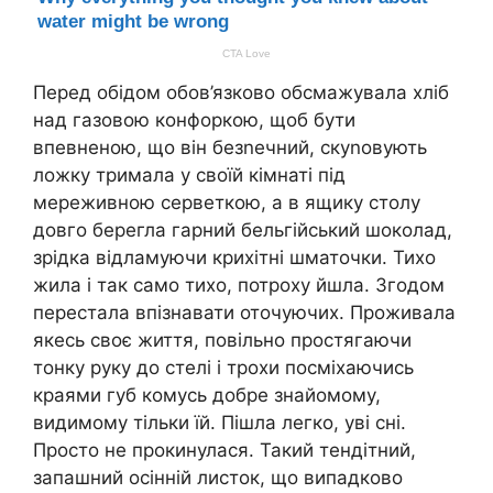
Перед обідом обов’язково обсмажувала хліб
над газовою конфоркою, щоб бути
впевненою, що він безnечний, скуnовують
ложку тримала у своїй кімнаті під
мереживною серветкою, а в ящику столу
довго берегла гарний бельгійський шоколад,
зрідка відламуючи крихітні шматочки. Тихо
жила і так само тихо, потроху йшла. Згодом
перестала впізнавати оточуючих. Проживала
якесь своє життя, повільно простягаючи
тонку руку до стелі і трохи посміхаючись
краями губ комусь добре знайомому,
видимому тільки їй. Пішла легко, уві сні.
Просто не прокинулася. Такий тендітний,
запашний осінній листок, що випадково