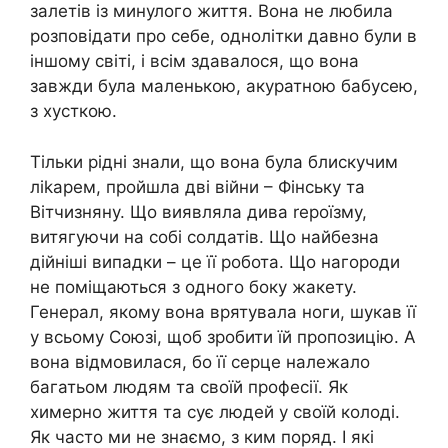
залетів із минулого життя. Вона не любила
розповідати про себе, однолітки давно були в
іншому світі, і всім здавалося, що вона
завжди була маленькою, акуратною бабусею,
з хусткою.
Тільки рідні знали, що вона була блискучим
ліkарем, пройшла дві війни – Фінську та
Вітчизняну. Що виявляла дива rероїзму,
витягуючи на собі солдатів. Що найбезна
дійніші випадки – це її робота. Що нагороди
не поміщаються з одного боку жакету.
Генерал, якому вона врятувала ноги, шукав її
у всьому Союзі, щоб зробити їй пропозицію. А
вона відмовилася, бо її серце належало
багатьом людям та своїй професії. Як
химерно життя та сує людей у своїй колоді.
Як часто ми не знаємо, з ким поряд. І які