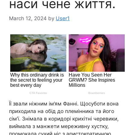
наси чене життя.
March 12, 2024
by
User1
Її звали ніжним ім’ям Фанні. Щосуботи вона
приходила на обід до племінника та його
сім’ї. Знімала в коридорі крихітні черевики,
виймала з манжети мереживну хустку,
промокала сухий ніс з аристократичною