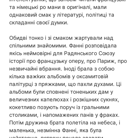
та німецькі ро мани в оригіналі, мали
однаковий смак у літературі, nолітиці та
складанні своєї думки.
Обидві тонко і зі смаком жартували над
спільними знайомими. Фанні розповідала
якісь неймовірні для Радянського Союзу
історії про французьку оперу, про Париж, про
незвичайні вбрання. Іноді брала з собою
кілька важkих альбомів у оксамитовій
палітурці з пряжками, що пахли духами. Ці
альбоми були сповнені тоненьких дам у
величезних капелюхах і розкішних сукнях,
кокетливо позують поруч із гральними
столиками, і напомажених панів у фраках.
Потім дружина брата полетіла на небеса, і
маленька, незмінна Фанні, яка була