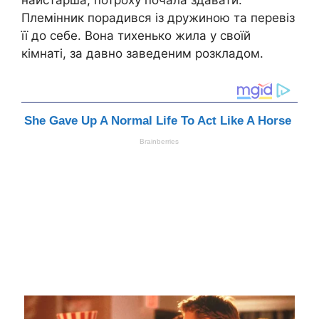
найстарша, потроху почала здавати.
Племінник порадився із дружиною та перевіз
її до себе. Вона тихенько жила у своїй
кімнаті, за давно заведеним розкладом.