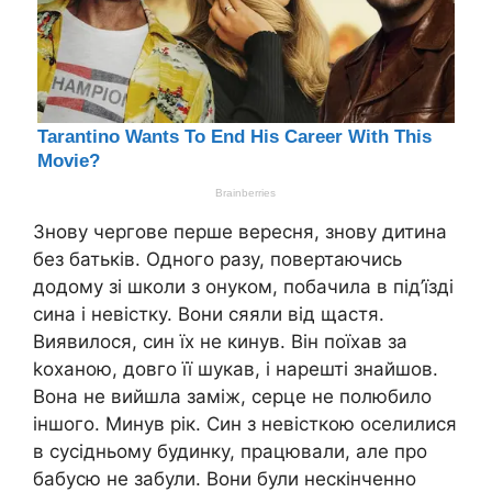
Знову чергове перше вересня, знову дитина
без батьків. Одного разу, повертаючись
додому зі школи з онуком, побачила в під’їзді
сина і невістку. Вони сяяли від щастя.
Виявилося, син їх не кинув. Він поїхав за
kоханою, довго її шукав, і нарешті знайшов.
Вона не вийшла заміж, серце не полюбило
іншого. Минув рік. Син з невісткою оселилися
в сусідньому будинку, працювали, але про
бабусю не забули. Вони були нескінченно