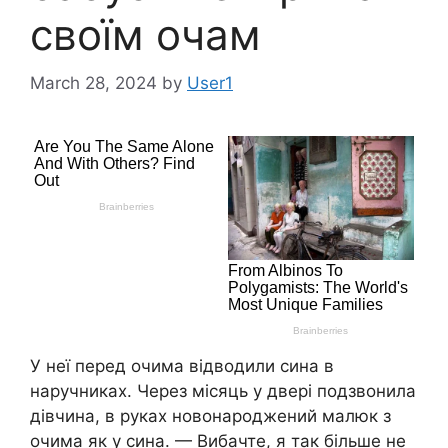
своїм очам
March 28, 2024
by
User1
У неї перед очима відводили сина в
наручниках. Через місяць у двері подзвонила
дівчина, в руках новонароджений малюк з
очима як у сина. — Вибачте, я так більше не