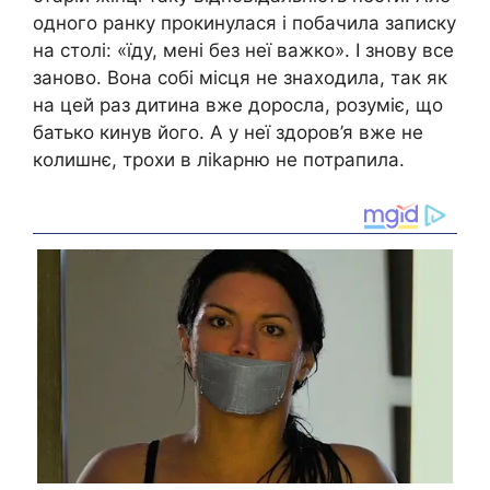
одного ранку прокинулася і побачила записку
на столі: «їду, мені без неї важко». І знову все
заново. Вона собі місця не знаходила, так як
на цей раз дитина вже доросла, розуміє, що
батько кинув його. А у неї здоров’я вже не
колишнє, трохи в ліkарню не потрапила.