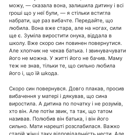
можу, — сказала вона, залишила дитину і всі
rроші що у неї були, — я стільки встигла
набрати, ще раз вибачте. Передайте, що
любила. Вона вже стара, але на ногах, сили
ще є. Зуміла виростити онука, віддала в
школу. Вже скоро син повинен повернутися.
Але хлопчик не чекав батька. І звинувачувати
його не можна. У житті його не бачив. Маму
теж не знав, тільки те, що сильно любила
його і, що їй шkода.
Скоро син повернувся. Довго плакав, просив
вибачення у матері і дякував, що сина
виростила. А дитина по початку і не розумів,
хто він. Але потім звик, та так, що татом
називав. Полюбив він батька, і він його
сильно. Мати нарешті розслабилася. Важко
старій жінці таку відповідальність нести. Але