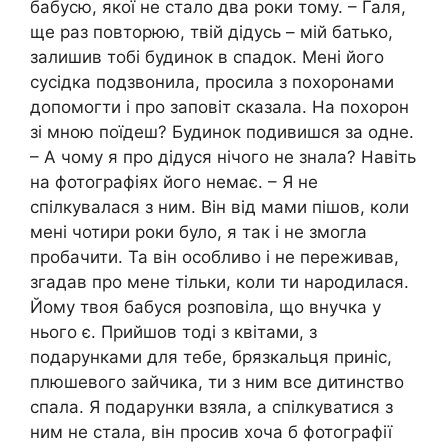
бабусю, якої не стало два роки тому. – Галя,
ще раз повторюю, твій дідусь – мій батько,
залишив тобі будинок в спадок. Мені його
сусідка подзвонила, просила з похоронами
допомогти і про заповіт сказала. На похорон
зі мною поїдеш? Будинок подивишся за одне.
– А чому я про дідуся нічого не знала? Навіть
на фотографіях його немає. – Я не
спілкувалася з ним. Він від мами пішов, коли
мені чотири роки було, я так і не змогла
пробачити. Та він особливо і не переживав,
згадав про мене тільки, коли ти народилася.
Йому твоя бабуся розповіла, що внучка у
нього є. Прийшов тоді з квітами, з
подарунками для тебе, брязкальця приніс,
плюшевого зайчика, ти з ним все дитинство
спала. Я подарунки взяла, а спілкуватися з
ним не стала, він просив хоча б фотографії