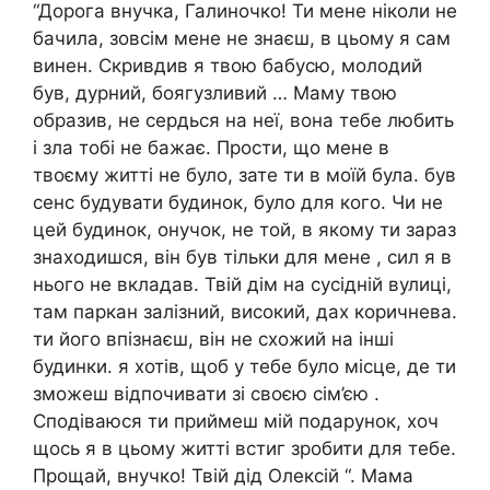
“Дорога внучка, Галиночко! Ти мене ніколи не
бачила, зовсім мене не знаєш, в цьому я сам
винен. Скривдив я твою бабусю, молодий
був, дурний, боягузливий … Маму твою
образив, не сердься на неї, вона тебе любить
і зла тобі не бажає. Прости, що мене в
твоєму житті не було, зате ти в моїй була. був
сенс будувати будинок, було для кого. Чи не
цей будинок, онучок, не той, в якому ти зараз
знаходишся, він був тільки для мене , сил я в
нього не вкладав. Твій дім на сусідній вулиці,
там паркан залізний, високий, дах коричнева.
ти його впізнаєш, він не схожий на інші
будинки. я хотів, щоб у тебе було місце, де ти
зможеш відпочивати зі своєю сім’єю .
Сподіваюся ти приймеш мій подарунок, хоч
щось я в цьому житті встиг зробити для тебе.
Прощай, внучко! Твій дід Олексій “. Мама