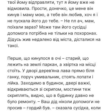
твої йому відправляти, тут я йому вже не
відмовила. Прости, донечко, це мене він
кинув і маму мою, а тебе він любив, хоч я і
не пускала його до тебе. – Не пл ач, мам,
поїхали зараз? Може там його сусідці
допомога потрібна не тільки на похоронах.
Дідусь жив недалеко від міста, дісталися на
таксі.
Перше, що кинулося в очі – старий, що
лежить на землі паркан, а хвіртка на місці
стоїть. У дворі дерев’яна лава прямо біля
ганку, поруч умивальник, стоять лопати і
лійка. Заходимо в будинок, двері важкі,
відкриваються зі скрипом, мостини теж
скриплять, видно, що в будинку давно не
було ремонту. – Ваш дід ніколи допомоги не
просив – гордий був. – сказала сусідка, коли