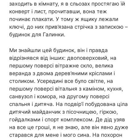
заходить в кімнату, я в сльозах простягаю їй
конверт і лист, прочитавши, вона теж
починає плакати. У тому ж ящику лежали
ключі, до них прив’язана стрічка з запискою –
будинок для Галинки.
Ми знайшли цей будинок, він і правда
відрізнявся від інших: двоповерховий, на
першому поверсі вітражне скло, велика
веранда з двома дерев’яними кріслами і
столиком. Усередині все було світле, на
першому поверсі вітальня з каміном, кухня,
санвузол і комора, на другому поверсі
спальня і дитяча. На подвір’ї побудована ціла
дитячий майданчик з пісочницею, гіркою,
гойдалками і спорт комплексом. Де дід узяв
на все це гроші, я не знаю, але він явно дуже
старався для мене і мого сина. На похорон