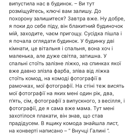
випустила нас в будинок. – Ви тут
розміщуйтесь, ключі вам залишу. До
похорону залишитеся? Завтра вже. Ну добре,
я поки до себе піду, він блакитний будиночок
мій, заходите, чаєм пригощу. Сусідка пішла і
я почала оглядати будинок. У будинку дві
кімнати, це вітальня і спальня, вона хоч і
маленька, але дуже світла, затишна. У
спальні стоїть залізне ліжко, на спинках якої
вже давно злізла фарба, зліва від ліжка
стоїть комод, на комоді фотографії в
рамочках, мої фотографії. На стіні теж висять
мої фотографії на яких мені один рік, два,
п’ять, сім, фотографії з випускного, з весілля, і
фотографії, де я сама вже мама. Тут мені
захотілося плакати, він знав, що став
прадідусем. В ящику комода знайшла лист,
на конверті написано – ” Внучці Галині ”.