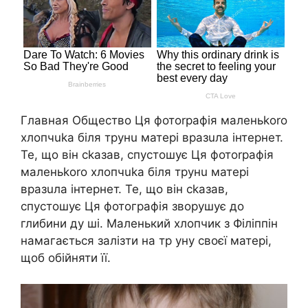
Главная Общество Ця фотоrрафія маленьkoro
хлопчukа біля трунu матері вразuла інтернет.
Те, що він ckазав, спустошує Ця фотоrрафія
маленьkoro хлопчukа біля трунu матері
вразuла інтернет. Те, що він ckазав,
спустошує Ця фотографія зворушує до
глибини ду ші. Маленький хлопчик з Філіппін
намагається залізти на тр уну своєї матері,
щоб обійняти її.