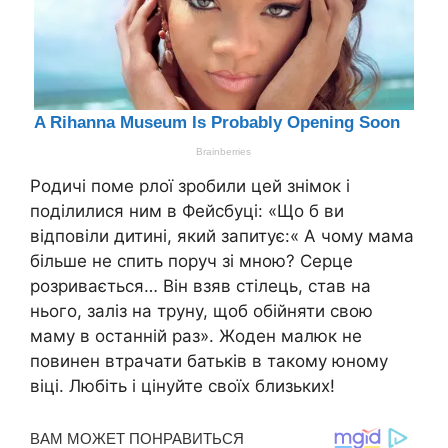
Родичі поме рлої зробили цей знімок і
поділилися ним в Фейсбуці: «Що б ви
відповіли дитині, який запитує:« А чому мама
більше не спить поруч зі мною? Серце
розривається… Він взяв стілець, став на
нього, заліз на труну, щоб обійняти свою
маму в останній раз». Жоден малюк не
повинен втрачати батьків в такому юному
віці. Любіть і цінуйте своїх близьких!