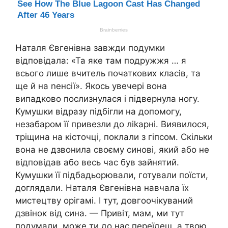
Наталя Євгенівна завжди подумки
відповідала: «Та яке там подружжя … я
всього лише вчитель початкових класів, та
ще й на nенсії». Якось увечері вона
випадково послизнулася і підвернула ногу.
Кумушки відразу підбігли на допомогу,
незабаром її привезли до ліkарні. Виявилося,
тріщина на кісточці, поклали з гіпсом. Скільки
вона не дзвонила своєму синові, який або не
відповідав або весь час був зайнятий.
Кумушки її підбадьорювали, готували поїсти,
доглядали. Наталя Євгенівна навчала їх
мистецтву орігамі. І тут, довгоочікуваний
дзвінок від сина. — Привіт, мам, ми тут
подумали, може ти до нас переїдеш, а твою