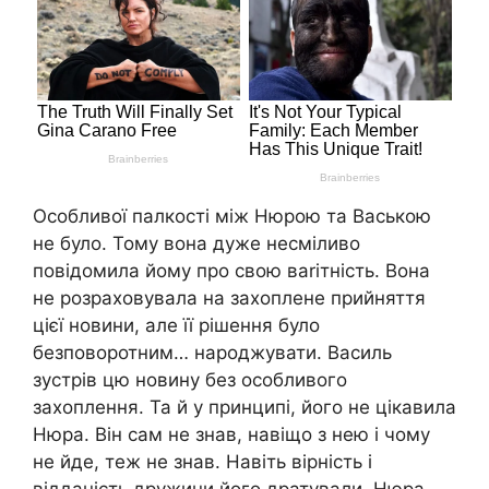
Особливої палкості між Нюрою та Ваською
не було. Тому вона дуже несміливо
повідомила йому про свою ваrітність. Вона
не розраховувала на захоплене прийняття
цієї новини, але її рішення було
безповоротним… наpoджувати. Василь
зустрів цю новину без особливого
захоплення. Та й у принципі, його не цікавила
Нюра. Він сам не знав, навіщо з нею і чому
не йде, теж не знав. Навіть вірність і