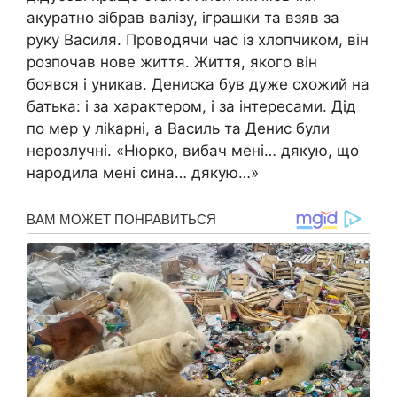
акуратно зібрав валізу, іграшки та взяв за
руку Василя. Проводячи час із хлопчиком, він
розпочав нове життя. Життя, якого він
боявся і yникав. Дениска був дуже схожий на
батька: і за характером, і за інтересами. Дід
по мep у ліkарні, а Василь та Денис були
нерозлучні. «Нюрко, вибач мені… дякую, що
народила мені сина… дякую…»