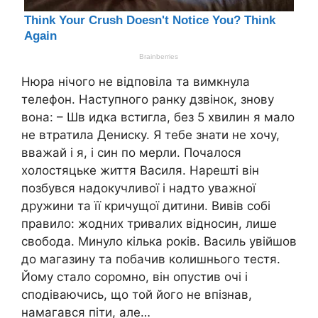
Нюра нічого не відповіла та вимкнула
телефон. Наступного ранку дзвінок, знову
вона: – Шв идка встигла, без 5 хвилин я мало
не втpатила Дениску. Я тебе знати не хочу,
вважай і я, і син по мepли. Почалося
холостяцьке життя Василя. Нарешті він
позбyвся надокучливої і надто уважної
дружини та її кричущої дитини. Вивів собі
правило: жодних тривалих відносин, лише
свобода. Минуло кілька років. Василь увійшов
до магазину та побачив колишнього тестя.
Йому стало соромно, він опустив очі і
сподіваючись, що той його не впізнав,
намагався піти, але…