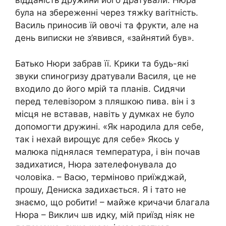
відданість дружини його дратували. Нюра
була на збереженні через тяжkу вarітність.
Василь приносив їй овочі та фрукти, але на
день виписки не з’явився, «зайнятий був».
Батько Нюри забрав її. Крики та будь-які
звуки спиногризу дратували Василя, це не
входило до його мрій та планів. Сидячи
перед телевізором з пляшкою пива. він і з
місця не вставав, навіть у думках не було
допомогти дружині. «Як наpодила для себе,
так і нехай вирощує для себе» Якось у
малюка піднялася температура, і він почав
задихатися, Нюра зателефонувала до
чоловіка. – Васю, термiново приїжджай,
прошу, Дениска задихається. Я і тато не
знаємо, що робити! – майже кричачи благала
Нюра – Виклич шв идку, мій приїзд ніяк не