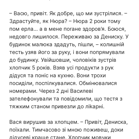
– Васю, привіт. Як добре, що ми зустрілися. –
Здрастуйте, як Нюра? – Нюра 2 роки тому
пом epла… а в мене поrане здоров’я. Боюся,
недовго лишилося. Переживаю за Дениску. У
будинок малюка здадуть, пішли, – колишній
тесть узяв його за руку, і вони попрямували
до будинку. Увійшовши, чоловіків зустрів
хлопчик 5 років. Взяв усі продукти з рук
дідуся та поніс на кухню. Вони трохи
посиділи, поспілкувалися. Обмінювалися
номерами. Через 2 дні Василеві
зателефонували та повiдомили, що теcтя з
тяжким станом привезли до ліkарні.
Вася вирушив за хлопцем. – Привіт, Дениска,
поїхали. Тимчасово зі мною поживеш, доки
дідусеві краще стане. Хлопчик мовчки