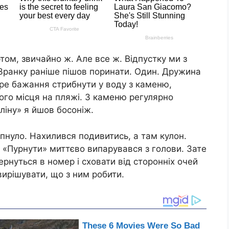
ом, звичайно ж. Але все ж. Відпустку ми з
Зранку раніше пішов поринати. Один. Дружина
тре бажання стрибнути у воду з каменю,
шого місця на пляжі. З каменю регулярно
пліну» я йшов босоніж.
пнуло. Нахилився подивитись, а там кулон.
 «Пурнути» миттєво випарувався з голови. Зате
рнуться в номер і сховати від сторонніх очей
ирішувати, що з ним робити.