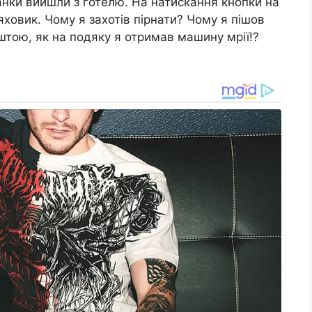
анки вийшли з готелю. На натискання кнопки на
ховик. Чому я захотів пірнати? Чому я пішов
тою, як на подяку я отримав машину мрії!?