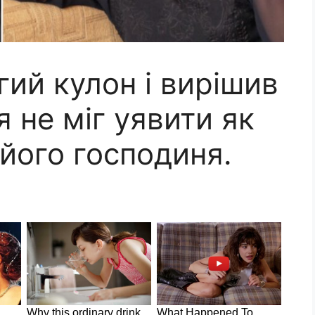
ий кулон і вирішив
я не міг уявити як
 його господиня.