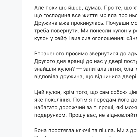
Але поки що йшов, думав. Про те, що 
що господиня все життя мріяла про ньо
Дружина вже прокинулась. Почувши моє
треба повернути. Ми понесли кулон у р
кулон у сейф і вивісив оголошення: «Зн
Втраченого просимо звернутися до адмі
Другого дня вранці до нас у двері по
знайшли кулон? — запитала літня, благ
відповіла дружина, що відчинила двері
Цей кулон, крім того, що сам собою цін
яке покоління. Потім я передам його доч
набагато дорожчий за ті гроші, які мож
подарунком. Прошу вас, не відмовляйте
Вона простягла ключі та пішла. Ми з д