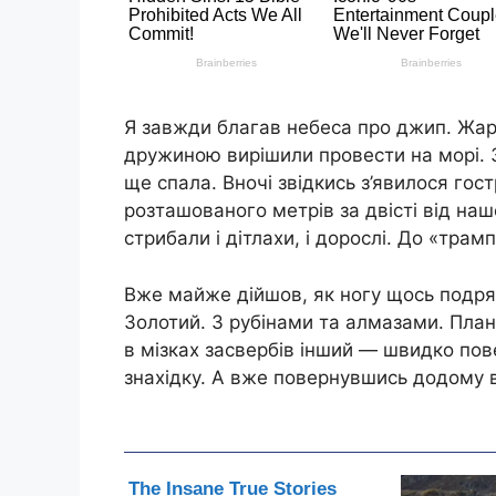
Я завжди благав небеса про джип. Жарт
дружиною вирішили провести на морі. 
ще спала. Вночі звідкись з’явилося гос
розташованого метрів за двісті від на
стрибали і дітлахи, і дорослі. До «трам
Вже майже дійшов, як ногу щось подря
Золотий. З рубінами та алмазами. План
в мізках засвербів інший — швидко пове
знахідку. А вже повернувшись додому в