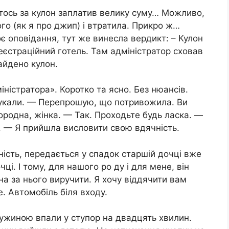
хтось за кулон заплатив велику суму… Можливо,
го (як я про джип) і втратила. Прикро ж…
 оповідання, тут же винесла вердикт: – Кулон
еєстраційний готель. Там адміністратор сховав
айдено кулон.
ністратора». Коротко та ясно. Без нюансів.
стукали. — Перепрошую, що потривожила. Ви
ородна, жінка. — Так. Проходьте будь ласка. —
. — Я прийшла висловити свою вдячність.
ність, передається у спадок старшій дочці вже
ці. І тому, для нашого po ду і для мене, він
на за нього виручити. Я хочу віддячити вам
. Автомобіль біля входу.
ружиною впали у ступор на двадцять хвилин.