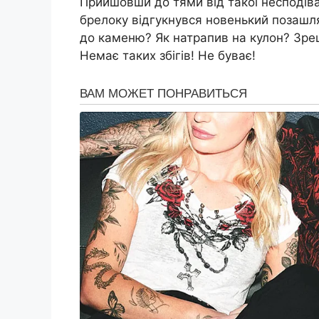
Прийшовши до тями від такої несподів
брелоку відгукнувся новенький позашля
до каменю? Як натрапив на кулон? Зреш
Немає таких збігів! Не буває!