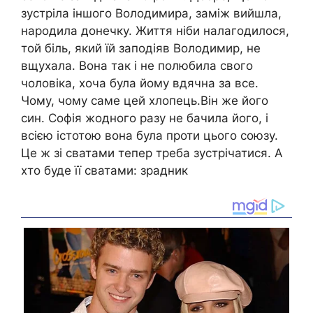
зустріла іншого Володимира, заміж вийшла,
народила донечку. Життя ніби налагодилося,
той біль, який їй заподіяв Володимир, не
вщухала. Вона так і не полюбила свого
чоловіка, хоча була йому вдячна за все.
Чому, чому саме цей хлопець.Він же його
син. Софія жодного разу не бачила його, і
всією істотою вона була проти цього союзу.
Це ж зі сватами тепер треба зустрічатися. А
хто буде її сватами: зрадник