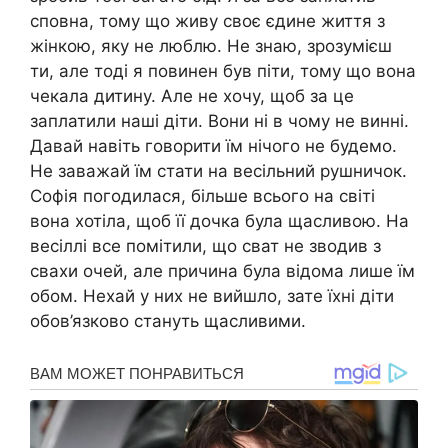
сповна, тому що живу своє єдине життя з
жінкою, яку не люблю. Не знаю, зрозумієш
ти, але тоді я повинен був піти, тому що вона
чекала дитину. Але не хочу, щоб за це
заплатили наші діти. Вони ні в чому не винні.
Давай навіть говорити їм нічого не будемо.
Не заважай їм стати на весільний рушничок.
Софія погодилася, більше всього на світі
вона хотіла, щоб її дочка була щасливою. На
весіллі все помітили, що сват не зводив з
свахи очей, але причина була відома лише їм
обом. Нехай у них не вийшло, зате їхні діти
обов’язково стануть щасливими.