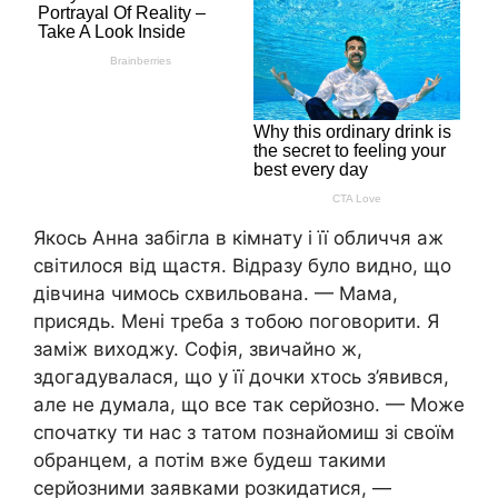
Якось Анна забігла в кімнату і її обличчя аж
світилося від щастя. Відразу було видно, що
дівчина чимось схвильована. — Мама,
присядь. Мені треба з тобою поговорити. Я
заміж виходжу. Софія, звичайно ж,
здогадувалася, що у її дочки хтось з’явився,
але не думала, що все так серйозно. — Може
спочатку ти нас з татом познайомиш зі своїм
обранцем, а потім вже будеш такими
серйозними заявками розкидатися, —