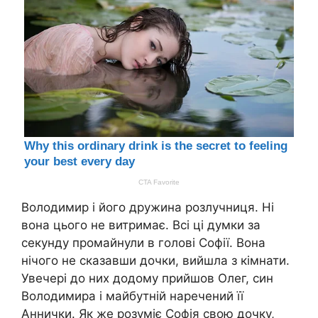
Володимир і його дружина розлучниця. Ні
вона цього не витримає. Всі ці думки за
секунду промайнули в голові Софії. Вона
нічого не сказавши дочки, вийшла з кімнати.
Увечері до них додому прийшов Олег, син
Володимира і майбутній наречений її
Аннички. Як же розуміє Софія свою дочку,