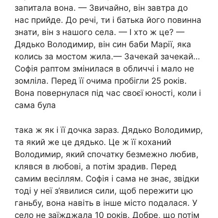
запитала вона. — Звичайно, він завтра до
нас прийде. До речі, ти і батька його повинна
знати, він з нашого села. — І хто ж це? —
Дядько Володимир, він син баби Марії, яка
колись за мостом жила.— Зачекай зачекай…
Софія раптом змінилася в обличчі і мало не
зомліла. Перед її очима пробігли 25 років.
Вона повернулася під час своєї юності, коли і
сама була
така ж як і її дочка зараз. Дядько Володимир,
та який же це дядько. Це ж її коханий
Володимир, який спочатку безмежно любив,
клявся в любові, а потім зрадив. Перед
самим весіллям. Софія і сама не знає, звідки
тоді у неї з’явилися сили, щоб пережити цю
ганьбу, вона навіть в інше місто подалася. У
село не заїжджала 10 років. Добре, що потім