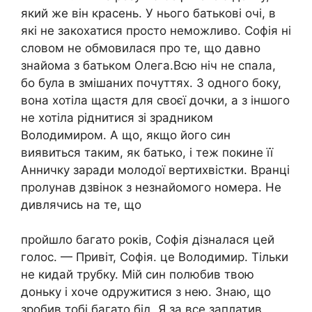
який же він красень. У нього батькові очі, в
які не закохатися просто неможливо. Софія ні
словом не обмовилася про те, що давно
знайома з батьком Олега.Всю ніч не спала,
бо була в змішаних почуттях. З одного боку,
вона хотіла щастя для своєї дочки, а з іншого
не хотіла ріднитися зі зрадником
Володимиром. А що, якщо його син
виявиться таким, як батько, і теж покине її
Анничку заради молодої вертихвістки. Вранці
пролунав дзвінок з незнайомого номера. Не
дивлячись на те, що
пройшло багато років, Софія дізналася цей
голос. — Привіт, Софія. це Володимир. Тільки
не кидай трубку. Мій син полюбив твою
доньку і хоче одружитися з нею. Знаю, що
зробив тобі багато бід. Я за все заплатив