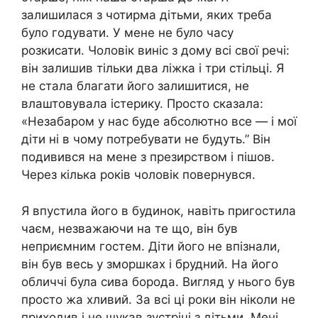
залишилася з чотирма дітьми, яких треба
було годувати. У мене не було часу
розкисати. Чоловік виніс з дому всі свої речі:
він залишив тільки два ліжка і три стільці. Я
не стала благати його залишитися, не
влаштовувала істерику. Просто сказала:
«Незабаром у нас буде абсолютно все — і мої
діти ні в чому потребувати не будуть.” Він
подивився на мене з презирством і пішов.
Через кілька років чоловік повернувся.
Я впустила його в будинок, навіть пригостила
чаєм, незважаючи на те що, він був
неприємним гостем. Діти його не впізнали,
він був весь у зморшках і брудний. На його
обличчі була сива борода. Вигляд у нього був
просто жа хливий. За всі ці роки він ніколи не
приходив і не шукав зустрічі з дітьми. Мені