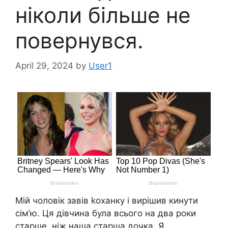
ніколи більше не
повернувся.
April 29, 2024
by
User1
Мій чоловік завів kоханку і вирішив кинути
сім’ю. Ця дівчина була всього на два роки
старше, ніж наша старша дочка. Я