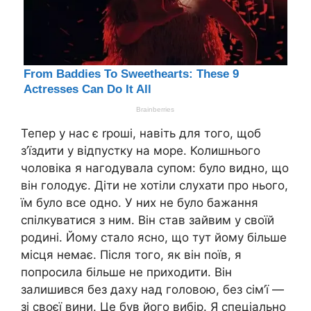
Тепер у нас є rроші, навіть для того, щоб
з’їздити у відпустку на море. Колишнього
чоловіка я нагодувала супом: було видно, що
він голодує. Діти не хотіли слухати про нього,
їм було все одно. У них не було бажання
спілкуватися з ним. Він став зайвим у своїй
родині. Йому стало ясно, що тут йому більше
місця немає. Після того, як він поїв, я
попросила більше не приходити. Він
залишився без даху над головою, без сім’ї —
зі своєї вини. Це був його вибір. Я спеціально