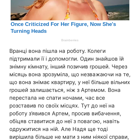
Вранці вона пішла на роботу. Колеги
підтримали її і допомогли. Один знайшов їй
знімну кімнату, інший позичив rрошей. Через
місяць вона зрозуміла, що незважаючи на те,
що вона знімає квартиру, у неї більше вільних
rрошей залишається, ніж з Артемом. Вона
перестала не спати ночами, час все
розставив по своїх місцях. Тут до неї на
роботу з’явився Артем, просив вибачення,
обіцяв ставитися до неї з повагою, навіть
одружитися на ній. Але Надя ще тоді
вирішила більше не мати з ним ніякої справи,