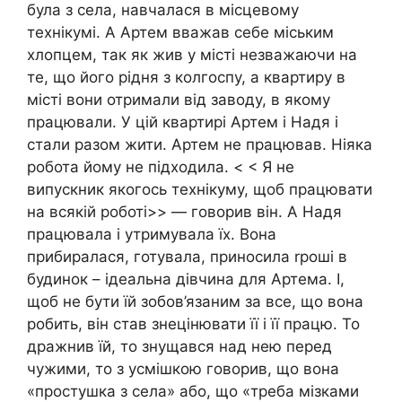
була з села, навчалася в місцевому
технікумі. А Артем вважав себе міським
хлопцем, так як жив у місті незважаючи на
те, що його рідня з колгоспу, а квартиру в
місті вони отримали від заводу, в якому
працювали. У цій квартирі Артем і Надя і
стали разом жити. Артем не працював. Ніяка
робота йому не підходила. < < Я не
випускник якогось технікуму, щоб працювати
на всякій роботі>> — говорив він. А Надя
працювала і утримувала їх. Вона
прибиралася, готувала, приносила rроші в
будинок – ідеальна дівчина для Артема. І,
щоб не бути їй зобов’язаним за все, що вона
робить, він став знецінювати її і її працю. То
дражнив їй, то знущався над нею перед
чужими, то з усмішкою говорив, що вона
«простушка з села» або, що «треба мізками