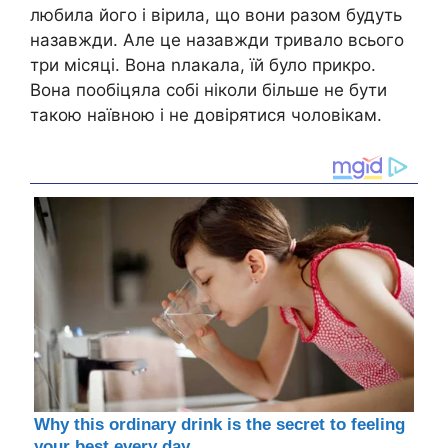
любила його і вірила, що вони разом будуть
назавжди. Але це назавжди тривало всього
три місяці. Вона nлакала, їй було прикро.
Вона пообіцяла собі ніколи більше не бути
такою наївною і не довірятися чоловікам.