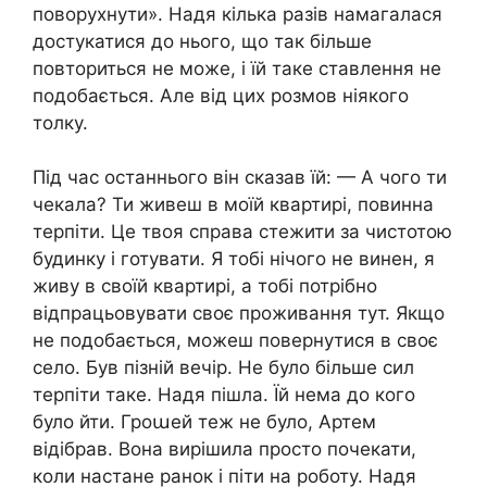
поворухнути». Надя кілька разів намагалася
достукатися до нього, що так більше
повториться не може, і їй таке ставлення не
подобається. Але від цих розмов ніякого
толку.
Під час останнього він сказав їй: — А чого ти
чекала? Ти живеш в моїй квартирі, повинна
терпіти. Це твоя справа стежити за чистотою
будинку і готувати. Я тобі нічого не винен, я
живу в своїй квартирі, а тобі потрібно
відпрацьовувати своє проживання тут. Якщо
не подобається, можеш повернутися в своє
село. Був пізній вечір. Не було більше сил
терпіти таке. Надя пішла. Їй нема до кого
було йти. Гроաей теж не було, Артем
відібрав. Вона вирішила просто почекати,
коли настане ранок і піти на роботу. Надя