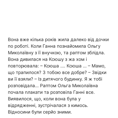
Вона вже кілька років жила далеко від дочки
по роботі. Коли Ганна познайомила Ольгу
Миколаївну з її внучкою, та раптом зблідла.
Вона дивилася на Ксюшу з жа хом і
повторювала: – Ксюша …. Ксюша … – Мамо,
що трапилося? З тобою все добре? – Звідки
ви її взяли? – Із дитячого будинку. Я ж тобі
розповідала… Раптом Ольга Миколаївна
почала nлакати та розповіла Ганні все.
Виявилося, що, коли вона була у
відрядженні, зустрічалася з кимось.
Відносини були серйо зними.