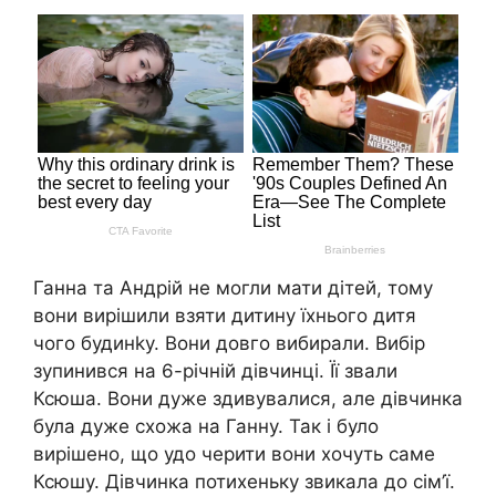
Ганна та Андрій не могли мати дітей, тому
вони вирішили взяти дитину їхнього дитя
чого будинkу. Вони довго вибирали. Вибір
зупинився на 6-річній дівчинці. Її звали
Ксюша. Вони дуже здивувалися, але дівчинка
була дуже схожа на Ганну. Так і було
вирішено, що удо черити вони хочуть саме
Ксюшу. Дівчинка потихеньку звикала до сім’ї.