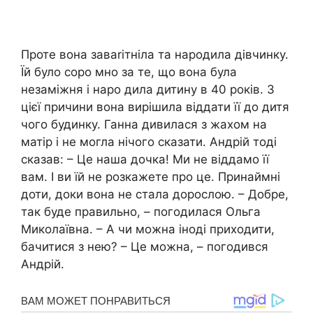
Проте вона заваrітніла та народила дівчинку.
Їй було соро мно за те, що вона була
незаміжня і наро дила дитину в 40 років. З
цієї причини вона вирішила віддати її до дитя
чого будинку. Ганна дивилася з жахом на
матір і не могла нічого сказати. Андрій тоді
сказав: – Це наша дочка! Ми не віддамо її
вам. І ви їй не розкажете про це. Принаймні
доти, доки вона не стала дорослою. – Добре,
так буде правильно, – погодилася Ольга
Миколаївна. – А чи можна іноді приходити,
бачитися з нею? – Це можна, – погодився
Андрій.