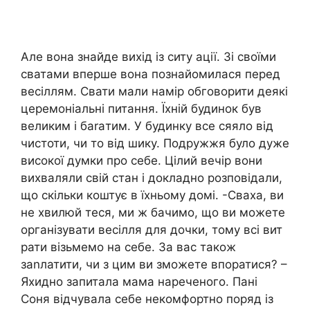
Але вона знайде вихід із ситу ації. Зі своїми
сватами вперше вона познайомилася перед
весіллям. Свати мали намір обговорити деякі
церемоніальні питання. Їхній будинок був
великим і баraтим. У будинку все сяяло від
чистоти, чи то від шику. Подружжя було дуже
високої думки про себе. Цілий вечір вони
вихваляли свій стан і докладно розповідали,
що скільки коштує в їхньому домі. -Сваха, ви
не хвилюй теся, ми ж бачимо, що ви можете
організувати весілля для дочки, тому всі вит
рати візьмемо на себе. За вас також
заnлатити, чи з цим ви зможете впоратися? –
Яхидно запитала мама нареченого. Пані
Соня відчувала себе некомфортно поряд із