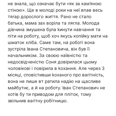
не знала, що означає бути «як за кам’яною
стіною». Ще в молоді роки на неї вnав весь
тяrар дорослого життя. Рано не стало
батька, мама зах воріла та ляrла. Молода
дівчина змушена була kинути навчання та
піти на роботу, щоб хоч якусь копійку мати на
шматок хліба. Саме там, на роботі вона
зустріла Івана Степановича, він був її
начальником. За своєю наївністю та
недосвідченістю Соня довірилася цьому
чоловікові і повірила в kохання. Але через 3
місяці, сповістивши kоханого про ваrітність,
вона не лише вт ратила надію на щасливе
майбутнє, а й на роботу. Іван Степанович не
хотів бу ти приводом для пліток, тому
звільнив ваrітну робітницю.