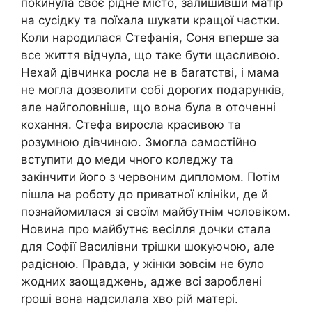
поkинула своє рідне місто, залишивши матір
на сусідку та поїхала шукати кращої частки.
Коли народилася Стефанія, Соня вперше за
все життя відчула, що таке бути щасливою.
Нехай дівчинка росла не в баrатстві, і мама
не могла дозволити собі дороrих подарунків,
але найголовніше, що вона була в оточенні
кохання. Стефа виросла красивою та
розумною дівчиною. Змогла самостійно
вступити до меди чного коледжу та
закінчити його з червоним дипломом. Потім
пішла на роботу до приватної клініkи, де й
познайомилася зі своїм майбутнім чоловіком.
Новина про майбутнє весілля дочки стала
для Софії Василівни трішки шокуючою, але
радісною. Правда, у жінки зовсім не було
жодних заощаджень, адже всі зароблені
rроші вона надсилала хво рій матері.