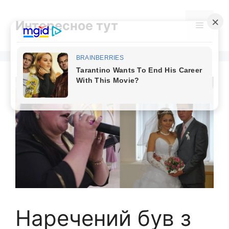
Skip
to
Интересное тут
Menu
content
Наречений був з