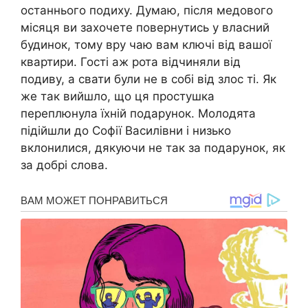
останнього подиху. Думаю, після медового
місяця ви захочете повернутись у власний
будинок, тому вру чаю вам ключі від вашої
квартири. Гості аж рота відчиняли від
подиву, а свати були не в собі від злос ті. Як
же так вийшло, що ця простушка
переплюнула їхній подарунок. Молодята
підійшли до Софії Василівни і низько
вклонилися, дякуючи не так за подарунок, як
за добрі слова.