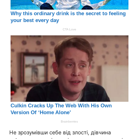
Не зрозумівши себе від злості, дівчина