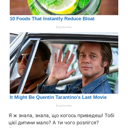
Я ж знала, знала, що когось приведеш! Тобі
цієї дитини мало? А ти чого розлігся?