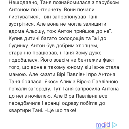
Нещодавно, Таня познайомилася з парубком
Антоном по інтернету. Вони почали
листуватися, і він запропонував Тані
зустрітися. Але вона не могла залишити
вдома Альошу, тож Антон прийшов до неї.
Купив дитині багато солодощів та їжі до
будинку. Антон був добрим хлопцем,
старанно працював, і Таня йому дуже
подобалася. Його зовсім не бентежив факт
того, що вона в такому юному віці вже стала
мамою. Але казати Вірі Павлівні про Антона
Таня боялася. Якось Алик з Вірою Павлівною
поїхали загороду. Тут Таня запросила Антона
до неї з ночівлею. Але Віра Павлівна все
передбачила і вранці одразу побігла до
квартири Тані. -Це що таке!