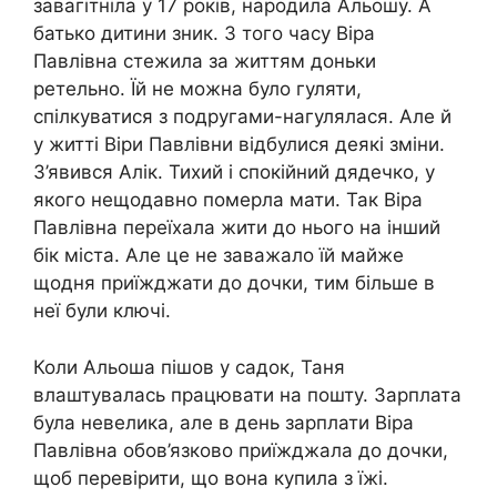
завагітніла у 17 років, народила Альошу. А
батько дитини зник. З того часу Віра
Павлівна стежила за життям доньки
ретельно. Їй не можна було гуляти,
спілкуватися з подругами-нагулялася. Але й
у житті Віри Павлівни відбулися деякі зміни.
З’явився Алік. Тихий і спокійний дядечко, у
якого нещодавно померла мати. Так Віра
Павлівна переїхала жити до нього на інший
бік міста. Але це не заважало їй майже
щодня приїжджати до дочки, тим більше в
неї були ключі.
Коли Альоша пішов у садок, Таня
влаштувалась працювати на пошту. Зарплата
була невелика, але в день зарплати Віра
Павлівна обов’язково приїжджала до дочки,
щоб перевірити, що вона купила з їжі.