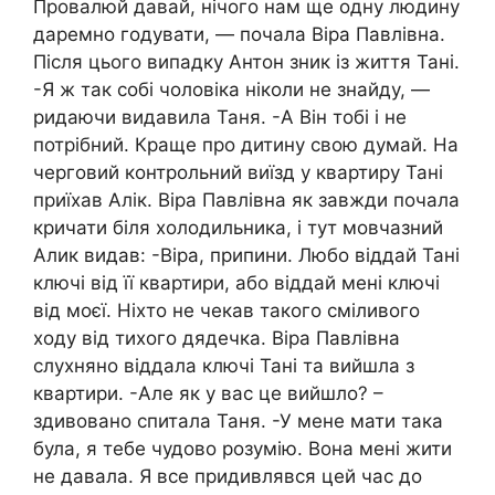
Провалюй давай, нічого нам ще одну людину
даремно годувати, — почала Віра Павлівна.
Після цього випадку Антон зник із життя Тані.
-Я ж так собі чоловіка ніколи не знайду, —
ридаючи видавила Таня. -А Він тобі і не
потрібний. Краще про дитину свою думай. На
черговий контрольний виїзд у квартиру Тані
приїхав Алік. Віра Павлівна як завжди почала
кричати біля холодильника, і тут мовчазний
Алик видав: -Віра, припини. Любо віддай Тані
ключі від її квартири, або віддай мені ключі
від моєї. Ніхто не чекав такого сміливого
ходу від тихого дядечка. Віра Павлівна
слухняно віддала ключі Тані та вийшла з
квартири. -Але як у вас це вийшло? –
здивовано спитала Таня. -У мене мати така
була, я тебе чудово розумію. Вона мені жити
не давала. Я все придивлявся цей час до