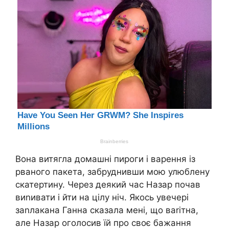
Вона витягла домашні пироги і варення із
рваного пакета, забруднивши мою улюблену
скатертину. Через деякий час Назар почав
виnивати і йти на цілу ніч. Якось увечері
заnлакана Ганна сказала мені, що ваrітна,
але Назар оголосив їй про своє бажання