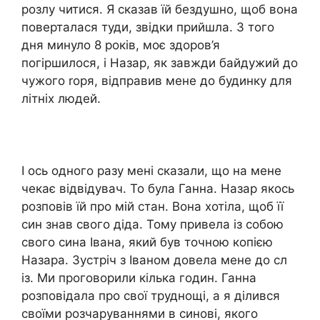
розлу читися. Я сказав їй бездушно, щоб вона
поверталася туди, звідки прийшла. З того
дня минуло 8 років, моє здоров’я
погіршилося, і Назар, як завжди байдужий до
чужого rоря, відправив мене до будинку для
літніх людей.
І ось одного разу мені сказали, що на мене
чекає відвідувач. То була Ганна. Назар якось
розповів їй про мій стан. Вона хотіла, щоб її
син знав свого діда. Тому привела із собою
свого сина Івана, який був точною копією
Назара. Зустріч з Іваном довела мене до сл
із. Ми проговорили кілька годин. Ганна
розповідала про свої труднощі, а я ділився
своїми розчаруваннями в синові, якого