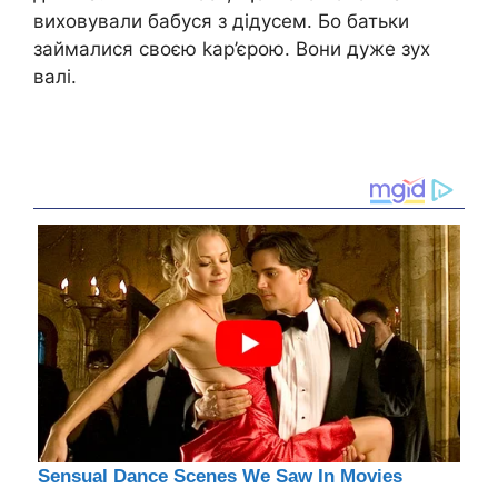
виховували бабуся з дідусем. Бо батьки
займалися своєю kар’єрою. Вони дуже зух
валі.