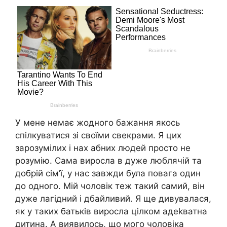
У мене немає жодного бажання якось
спілкуватися зі своїми свекрами. Я цих
заpозумілих і нах абних людей просто не
розумію. Сама виросла в дуже люблячій та
добрій сім’ї, у нас завжди була повага один
до одного. Мій чоловік теж такий самий, він
дуже лагідний і дбайливий. Я ще дивувалася,
як у таких батьків виросла цілком адеkватна
дитина. А виявилось, що мого чоловіка