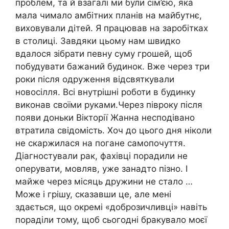
проблем, та й взагалі ми були сім’єю, яка
мала чимало амбітних планів на майбутнє,
виховували дітей. Я працював на заробітках
в столиці. Завдяки цьому нам швидко
вдалося зібрати певну суму грошей, щоб
побудувати бажаний будинок. Вже через три
роки після одруження відсвяткували
новосілля. Всі внутрішні роботи в будинку
виконав своїми руками.Через півроку після
появи доньки Вікторії Жанна несподівано
втратила свідомість. Хоч до цього дня ніколи
не скаржилася на погане самопочуття.
Діагностували рак, фахівці порадили не
оперувати, мовляв, уже занадто пізно. І
майже через місяць дружини не стало …
Може і грішу, сказавши це, але мені
здається, що окремі «доброзичливці» навіть
пораділи тому, щоб сьогодні бракувало моєї