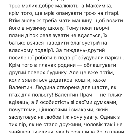
троє малих добре малюють, а Максимка,
крім того, ще мріє опанувати грою на гітарі.
Втім знову ж треба мати машину, щоб возити
його в музичну школу. Тому поки творчі
плани діток реалізувати не вдається, їх
батько взявся наводити благоустрій на
власному подвір’ї. За тиждень-другий
посиленої роботи в подвір’ї збудували паркан.
Крім того в планах родини — облаштувати
другий поверх будинку. Але це вже потім,
коли з’являться додаткові кошти, каже
Валентин. Людина створена для щастя, як
птах для польоту! Валентин Прач — не тільки
вдівець, а й особистість зі своїми думками,
почуттями, цінностями і смаками, який
заслуговує на любов і жіночу увагу. Однак з
тих пір, як не стало дружини, чоловік так і не
знайшов ту єдину, яка б розділила його плани