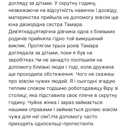
догляду за дітьми. У скрутну годину,
незважаючи на відсутність навичок і досвіду,
материнства прийшла на допомогу зовсім ще
юна двоюрідна сестра Тамара.
Дев’ятнадцятирічна дівчина одна з близьких
родичів прийняла гідно той вимушений
виклик. Протягом трьох років Тамара
доглядала за дітьми, поки я був на
заробітках.Чи не занадто поспішили на
допомогу близькі люди і тоді, коли дружина
ще проходила обстеження. Чого не скажеш
про зовсім чужих людей. Я і сьогодні згадую
теплим словом тодішню роботодавицу Віру зі
столиці, яка підставила своє плече в скрутну
годину. Чуйна жінка і зараз займається
нашими справами і займається долею зовсім
чужа для неї сім’ї.На допомогу часто
приходять односельці-протестанти.