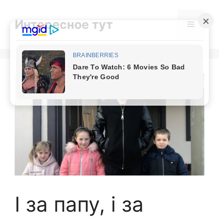
Skip
to
Интересное тут
Menu
content
І за папу, і за