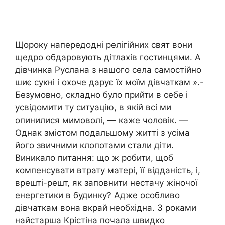
Щороку напередодні релігійних свят вони
щедро обдаровують дітлахів гостинцями. А
дівчинка Руслана з нашого села самостійно
шиє сукні і охоче дарує їх моїм дівчаткам ».-
Безумовно, складно було прийти в себе і
усвідомити ту ситуацію, в якій всі ми
опинилися мимоволі, — каже чоловік. —
Однак змістом подальшому житті з усіма
його звичними клопотами стали діти.
Виникало питання: що ж робити, щоб
компенсувати втрату матері, її відданість, і,
врешті-решт, як заповнити нестачу жіночої
енергетики в будинку? Адже особливо
дівчаткам вона вкрай необхідна. З роками
найстарша Крістіна почала швидко