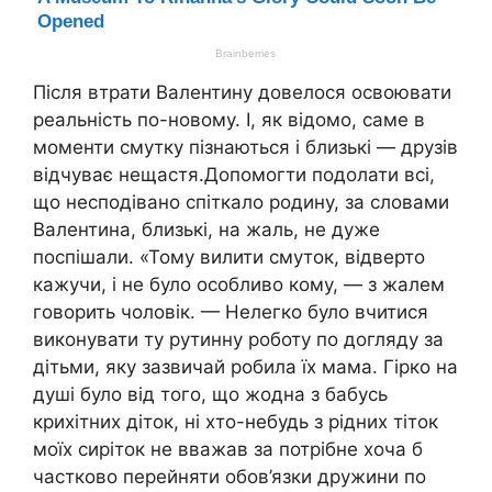
Після втрати Валентину довелося освоювати
реальність по-новому. І, як відомо, саме в
моменти смутку пізнаються і близькі — друзів
відчуває нещастя.Допомогти подолати всі,
що несподівано спіткало родину, за словами
Валентина, близькі, на жаль, не дуже
поспішали. «Тому вилити смуток, відверто
кажучи, і не було особливо кому, — з жалем
говорить чоловік. — Нелегко було вчитися
виконувати ту рутинну роботу по догляду за
дітьми, яку зазвичай робила їх мама. Гірко на
душі було від того, що жодна з бабусь
крихітних діток, ні хто-небудь з рідних тіток
моїх сиріток не вважав за потрібне хоча б
частково перейняти обов’язки дружини по