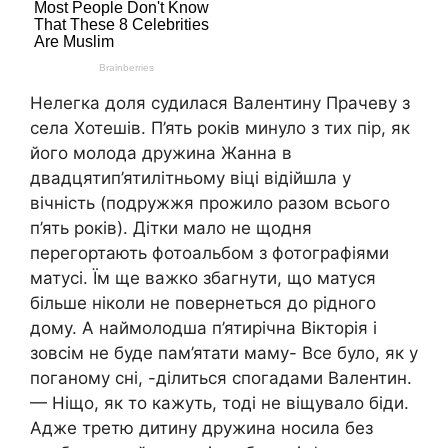
Нелегка доля судилася Валентину Прачеву з
села Хотешів. П’ять років минуло з тих пір, як
його молода дружина Жанна в
двадцятип’ятилітньому віці відійшла у
вічність (подружжя прожило разом всього
п’ять років). Дітки мало не щодня
перегортають фотоальбом з фотографіями
матусі. Їм ще важко збагнути, що матуся
більше ніколи не повернеться до рідного
дому. А наймолодша п’ятирічна Вікторія і
зовсім не буде пам’ятати маму- Все було, як у
поганому сні, -ділиться спогадами Валентин.
— Ніщо, як то кажуть, тоді не віщувало біди.
Адже третю дитину дружина носила без