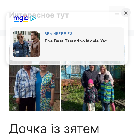
Skip
to
Интересное тут
Menu
content
Дочка із зятем