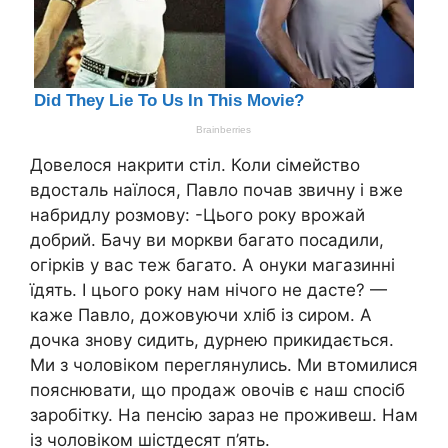
Довелося накрити стіл. Коли сімейство
вдосталь наїлося, Павло почав звичну і вже
набридлу розмову: -Цього року врожай
добрий. Бачу ви моркви багато посадили,
огірків у вас теж багато. А онуки магазинні
їдять. І цього року нам нічого не дасте? —
каже Павло, дожовуючи хліб із сиром. А
дочка знову сидить, дурнею прикидається.
Ми з чоловіком переглянулись. Ми втомилися
пояснювати, що продаж овочів є наш спосіб
заробітку. На пенсію зараз не проживеш. Нам
із чоловіком шістдесят п’ять.