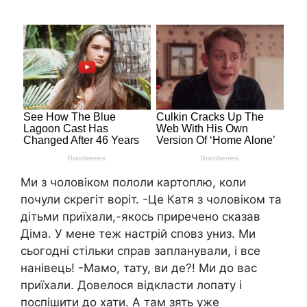
Ми з чоловіком пололи картоплю, коли
почули скрегіт воріт. -Це Катя з чоловіком та
дітьми приїхали,-якось приречено сказав
Діма. У мене теж настрій сповз униз. Ми
сьогодні стільки справ запланували, і все
нанівець! -Мамо, тату, ви де?! Ми до вас
приїхали. Довелося відкласти лопату і
поспішити до хати. А там зять уже