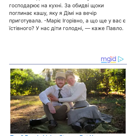
господарює на кухні. За обидві щоки
поглинає кашу, яку я Дімі на вечір
приготувала. -Маріє Ігорівно, а що ще у вас є
їстівного? У нас діти голодні, — каже Павло.