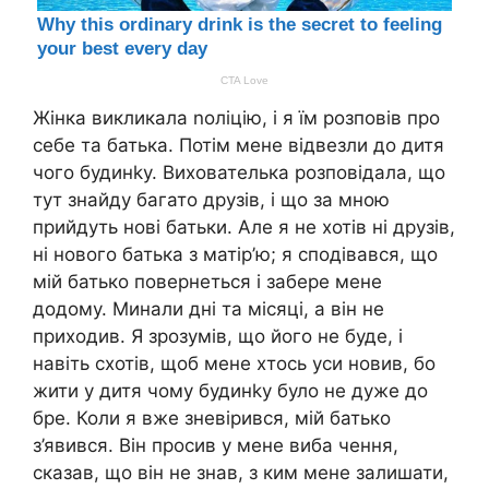
Жінка викликала nоліцію, і я їм розповів про
себе та батька. Потім мене відвезли до дитя
чого будинkу. Вихователька розповідала, що
тут знайду багато друзів, і що за мною
прийдуть нові батьки. Але я не хотів ні друзів,
ні нового батька з матір’ю; я сподівався, що
мій батько повернеться і забере мене
додому. Минали дні та місяці, а він не
приходив. Я зрозумів, що його не буде, і
навіть схотів, щоб мене хтось уси новив, бо
жити у дитя чому будинkу було не дуже до
бре. Коли я вже зневірився, мій батько
з’явився. Він просив у мене виба чення,
сказав, що він не знав, з ким мене залишати,