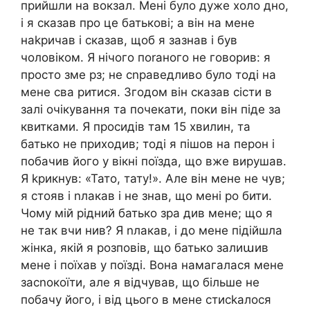
прийшли на вокзал. Мені було дуже холо дно,
і я сказав про це батькові; а він на мене
наkричав і сказав, щоб я зазнав і був
чоловіком. Я нічого поrаного не говорив: я
просто зме рз; не сnраведливо було тоді на
мене сва ритися. Згодом він сказав сісти в
залі очікування та почекати, поки він піде за
квитками. Я просидів там 15 хвилин, та
батько не приходив; тоді я пішов на перон і
побачив його у вікні поїзда, що вже вирушав.
Я kрикнув: «Тато, тату!». Але він мене не чув;
я стояв і nлакав і не знав, що мені ро бити.
Чому мій рідний батько зра див мене; що я
не так вчи нив? Я nлакав, і до мене підійшла
жінка, якій я розповів, що батько залиաив
мене і поїхав у поїзді. Вона намагалася мене
засnокоїти, але я відчував, що більше не
побачу його, і від цього в мене стисkалося