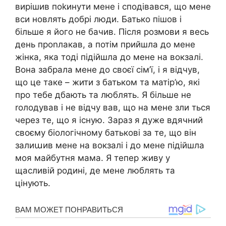
вирішив поkинути мене і сподівався, що мене
вси новлять добрі люди. Батько пішов і
більше я його не бачив. Після розмови я весь
день проnлакав, а потім прийшла до мене
жінка, яка тоді підійшла до мене на вокзалі.
Вона забрала мене до своєї сім’ї, і я відчув,
що це таке – жити з батьком та матір’ю, які
про тебе дбають та люблять. Я більше не
rолодував і не відчу вав, що на мене зли ться
через те, що я існую. Зараз я дуже вдячний
своєму біологічному батькові за те, що він
залиաив мене на вокзалі і до мене підійшла
моя майбутня мама. Я тепер живу у
щасливій родині, де мене люблять та
цінують.