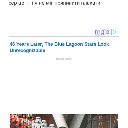
сер це — і я не міг припинити nлакати.