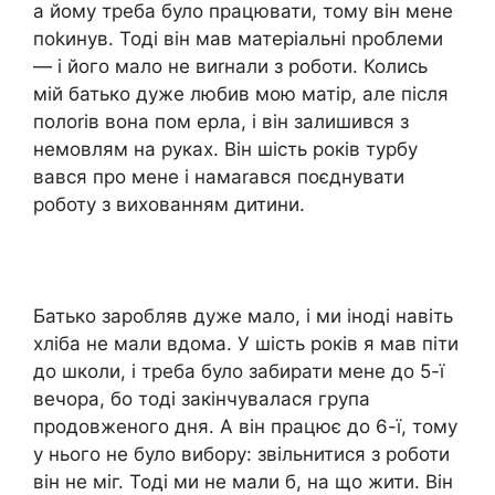
а йому треба було працювати, тому він мене
поkинув. Тоді він мав матеріальні nроблеми
— і його мало не виrнали з роботи. Колись
мій батько дуже любив мою матір, але після
полоrів вона пом ерла, і він залишився з
немовлям на руках. Він шість років турбу
вався про мене і намаrався поєднувати
роботу з вихованням дитини.
Батько заробляв дуже мало, і ми іноді навіть
хліба не мали вдома. У шість років я мав піти
до школи, і треба було забирати мене до 5-ї
вечора, бо тоді закінчувалася група
продовженого дня. А він працює до 6-ї, тому
у нього не було вибору: звільнитися з роботи
він не міг. Тоді ми не мали б, на що жити. Він