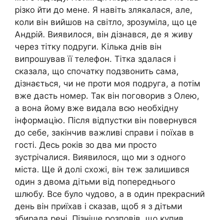
різко йти до мене. Я навіть злякалася, але,
коли він вийшов на світло, зрозуміла, що це
Андрій. Виявилося, він дізнався, де я живу
через тітку подруги. Кілька днів він
випрошував її телефон. Тітка здалася і
сказала, що спочатку подзвонить сама,
дізнається, чи не проти моя подруга, а потім
вже дасть номер. Так він поговорив з Олею,
а вона йому вже видала всю необхідну
інформацію. Після відпустки він повернувся
до себе, закінчив важливі справи і поїхав в
гості. Десь років зо два ми просто
зустрічалися. Виявилося, що ми з одного
міста. Ще й долі схожі, він теж залишився
один з двома дітьми від попереднього
шлюбу. Все було чудово, а в один прекрасний
день він приїхав і сказав, щоб я з дітьми
збирала речі. Пізніше розповів, що купив