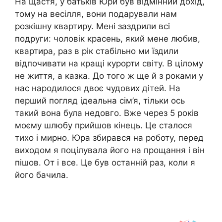
На щастя, у батьків Юри був відмінний дохід,
тому на весілля, вони подарували нам
розкішну квартиру. Мені заздрили всі
подруги: чоловік красень, який мене любив,
квартира, раз в рік стабільно ми їздили
відпочивати на кращі курорти світу. В цілому
не життя, а казка. До того ж ще й з роками у
нас народилося двоє чудових дітей. На
перший погляд ідеальна сім’я, тільки ось
такий вона була недовго. Вже через 5 років
моєму шлюбу прийшов кінець. Це сталося
тихо і мирно. Юра збирався на роботу, перед
виходом я поцілувала його на прощання і він
пішов. От і все. Це був останній раз, коли я
його бачила.