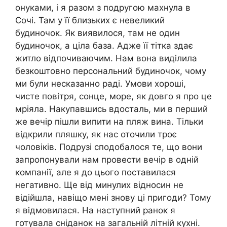
онуками, і я разом з подругою махнула в
Сочі. Там у її близьких є невеликий
будиночок. Як виявилося, там не один
будиночок, а ціла база. Адже її тітка здає
житло відпочиваючим. Нам вона виділила
безкоштовно персональний будиночок, чому
ми були несказанно раді. Умови хороші,
чисте повітря, сонце, море, як довго я про це
мріяла. Накупавшись вдосталь, ми в перший
же вечір пішли випити на пляж вина. Тільки
відкрили пляшку, як нас оточили троє
чоловіків. Подрузі сподобалося те, що вони
запропонували нам провести вечір в одній
компанії, але я до цього поставилася
негативно. Ще від минулих відносин не
відійшла, навіщо мені знову ці пригоди? Тому
я відмовилася. На наступний ранок я
готувала сніданок на загальній літній кухні.