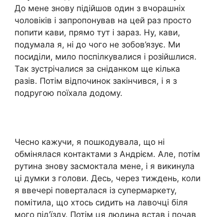
До мене знову підійшов один з вчорашніх
чоловіків і запропонував на цей раз просто
попити кави, прямо тут і зараз. Ну, кави,
подумала я, ні до чого не зобов’язує. Ми
посиділи, мило поспілкувалися і розійшлися.
Так зустрічалися за сніданком ще кілька
разів. Потім відпочинок закінчився, і я з
подругою поїхала додому.
Чесно кажучи, я пошкодувала, що ні
обмінялася контактами з Андрієм. Але, потім
рутина знову засмоктала мене, і я викинула
ці думки з голови. Десь, через тиждень, коли
я ввечері поверталася із супермаркету,
помітила, що хтось сидить на лавочці біля
мого під’їзду. Потім ця людина встав і почав