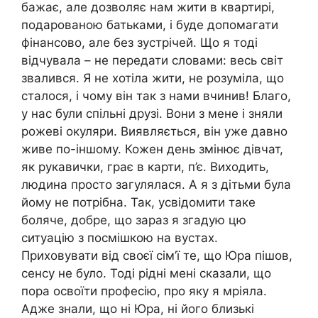
бажає, але дозволяє нам жити в квартирі,
подарованою батьками, і буде допомагати
фінансово, але без зустрічей. Що я тоді
відчувала – не передати словами: весь світ
звалився. Я не хотіла жити, не розуміла, що
сталося, і чому він так з нами вчинив! Благо,
у нас були спільні друзі. Вони з мене і зняли
рожеві окуляри. Виявляється, він уже давно
живе по-іншому. Кожен день змінює дівчат,
як рукавички, грає в карти, п’є. Виходить,
людина просто загулялася. А я з дітьми була
йому не потрібна. Так, усвідомити таке
боляче, добре, що зараз я згадую цю
ситуацію з посмішкою на вустах.
Приховувати від своєї сім’ї те, що Юра пішов,
сенсу не було. Тоді рідні мені сказали, що
пора освоїти професію, про яку я мріяла.
Адже знали, що ні Юра, ні його близькі