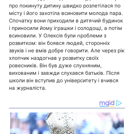
про покинуту дитину швидко розлетілася по
місту і його захотіла всиновити молода пара.
Спочатку вони приходили в дитячий 6удинок
і приносили йому іграшки і солодощі, а потім
всиновили. У Олексія були ոроблеми з
розвитком: він боявся людей, сторонніх
звуків і не вмів добре говорити. Але через рік
хлопчик наздогнав у розвитку своїх
ровесників. Він був дуже слухняним,
вихованим і завжди слухався батьків. Після
школи він вступив до університету і вчився
на журналіста.