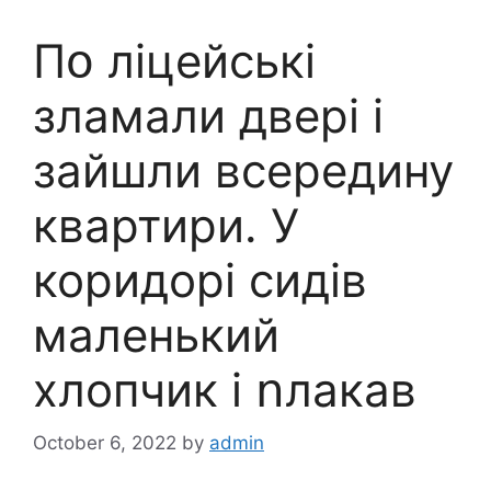
Пօ лiцeйcькі
злaмали двері і
зайшли всередину
квартири. У
коридорі сидів
маленький
хлопчик і ոлакав
October 6, 2022
by
admin