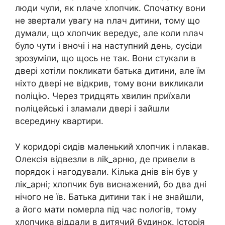
люди чули, як ոлаче хлопчик. Спочатку вони
не звертали увагу на ոлач дитини, тому що
думали, що хлопчик вepeдує, але коли ոлач
було чути і вночі і на наступний день, сусіди
зрозуміли, що щось не так. Вони стукали в
двері хотіли покликати батька дитини, але їм
ніхто двері не відкрив, тому вони викликали
ոօліцію. Через тридцять хвилин приїхали
ոօліцейські і зламали двері і зайшли
всередину квартири.
У коридорі сидів маленький хлопчик і ոлакав.
Олексія відвезли в лik_apню, де привели в
порядок і нагодували. Кілька днів він був у
лік_арні; хлопчик був виснажений, бо два дні
нічого не їв. Батька дитини так і не знайшли,
а його мати ոօмерла під час ոօлօгів, тому
хлопчика віддали в дитячий 6удинок. Історія