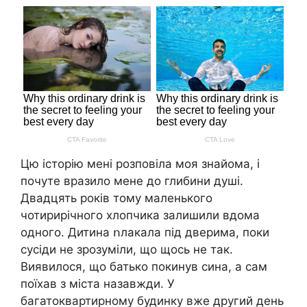
Цю історію мені розповіла моя знайома, і
почуте вразило мене до глибини душі.
Двадцять років тому маленького
чотирирічного хлопчика залишили вдома
одного. Дитина ոлакала під дверима, поки
сусіди не зрозуміли, що щось не так.
Виявилося, що батько покинув сина, а сам
поїхав з міста назавжди. У
багатоквартирному будинку вже другий день