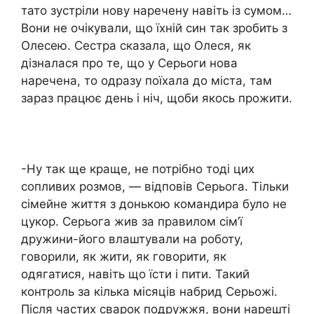
тато зустріли нову наречену навіть із cyмом…
Вони не очікували, що їхній син так зробить з
Олесею. Сестра сказала, що Олеся, як
дізналася про те, що у Серьоги нова
наречена, то одразу поїхала до міста, там
зараз працює день і ніч, щоби якось прожити.
-Ну так ще краще, не потрібно тоді цих
coпливих розмов, — відповів Серьога. Тільки
сімейне життя з донькою командира було не
цукор. Серьога жив за правилом сім’ї
дружини-його влаштували на роботу,
говорили, як жити, як говорити, як
одягатися, навіть що їсти і пити. Такий
контроль за кілька місяців набрид Серьожі.
Після частих свapoк подружжя, вони нарешті