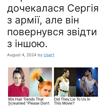
дочекалася Сергія
з apмії, але він
повернувся звідти
з іншою.
August 4, 2024
by
User1