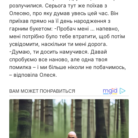
розлучилися. Серьога тут же поїхав з
Олесею, про яку думав увесь цей час. Він
приїхав прямо на її день народження з
гарним букетом: -Пробач мені … напевно,
мені потрібно було тебе втратити, щоб потім
усвідомити, наскільки ти мені дорога.
-Думаю, ти досить намучився. Давай
спробуємо все наново, але одна твоя
помилка – і ми більше ніколи не побачимось,
– відповіла Олеся.