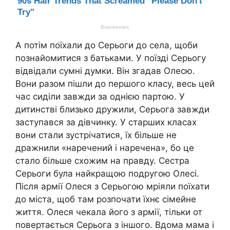
А потім поїхали до Серьоги до села, щоби
познайомитися з батьками. У поїзді Серьогу
відвідали cyмні думки. Він згадав Олесю.
Вони разом пішли до першого класу, весь цей
час сиділи завжди за однією партою. У
дитинстві близько дружили, Серьога завжди
заступався за дівчинку. У старших класах
вони стали зустрічатися, їх більше не
дражнили «наречений і наречена», бо це
стало більше схожим на правду. Сестра
Серьоги була найкращою подругою Олесі.
Після apмії Олеся з Серьогою мріяли поїхати
до міста, щоб там розпочати їхнє сімейне
життя. Олеся чекала його з apмії, тільки от
повертається Серьога з іншого. Вдома мама і