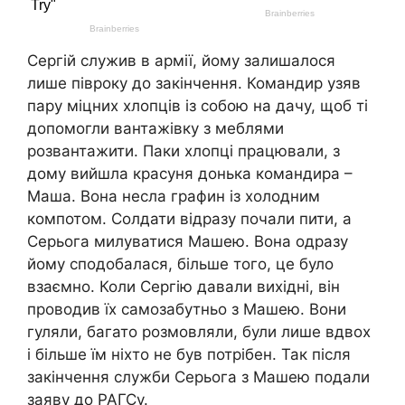
Сергій служив в apмії, йому залишалося
лише півроку до закінчення. Командир узяв
пару міцних хлопців із собою на дачу, щоб ті
допомогли вантажівку з меблями
розвантажити. Паки хлопці працювали, з
дому вийшла красуня донька командира –
Маша. Вона несла графин із холодним
компотом. Солдати відразу почали пити, а
Серьога милуватися Машею. Вона одразу
йому сподобалася, більше того, це було
взаємно. Коли Сергію давали вихідні, він
проводив їх самозабутньо з Машею. Вони
гуляли, багато розмовляли, були лише вдвох
і більше їм ніхто не був потрібен. Так після
закінчення служби Серьога з Машею подали
заяву до РАГСу.