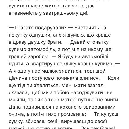
купити власне житло, так як це дає
впевненість у завтрашньому дні.
— І багато подарували? — Вистачить на
покупку однушки, але я думаю, що краще
відразу двушку брати. — Давай спочатку
купимо автомобіль, а потім я на ньому ще
грошей зароблю. — Я буду на автомобілі
їздити, а квартиру невелику краще купимо. —
А якщо у нас малюк з’явитися, тоді що? —
дівчина поступово починала злитися. — Коли
ще ті діти з’являться. Мені мати взагалі
сказала, щоб ми з тобою народжувати і не
мріяли, так як з тебе матері путньої не вийти.
Дана подивилася на коханого здивованими
очима, а потім тихо промовила: — Ти купуєш
сумку, збираєш речі і вирушаєш до своєї
матусі, а я купую квартиру … Ось так буває!