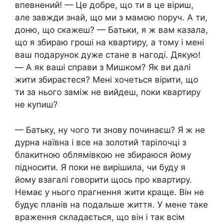
впевнений! — Це добре, що ти в це віриш,
але завжди знай, що ми з мамою поруч. А ти,
доню, що скажеш? — Батьки, я ж вам казала,
що я збираю гроші на квартиру, а тому і мені
ваш подарунок дуже стане в нагоді. Дякую!
— А як ваші справи з Мишком? Як ви далі
жити збираєтеся? Мені хочеться вірити, що
ти за нього заміж не вийдеш, поки квартиру
не купиш?
— Батьку, ну чого ти знову починаєш? Я ж не
дурна наївна і все на золотий тарілочці з
блакитною облямівкою не збираюся йому
підносити. Я поки не вирішила, чи буду я
йому взагалі говорити щось про квартиру.
Немає у нього прагнення жити краще. Він не
будує планів на подальше життя. У мене таке
враження складається, що він і так всім