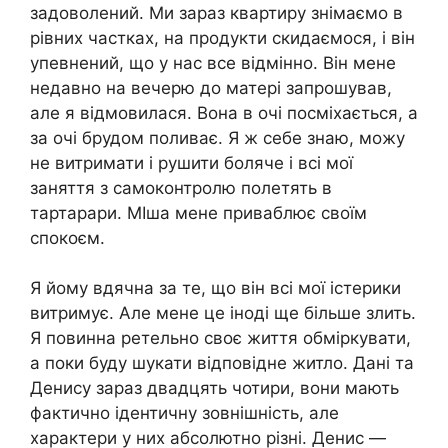
задоволений. Ми зараз квартиру знімаємо в
рівних частках, на продукти скидаємося, і він
упевнений, що у нас все відмінно. Він мене
недавно на вечерю до матері запрошував,
але я відмовилася. Вона в очі посміхається, а
за очі брудом поливає. Я ж себе знаю, можу
не витримати і рушити боляче і всі мої
заняття з самоконтролю полетять в
тартарари. МІша мене приваблює своїм
спокоєм.
Я йому вдячна за те, що він всі мої істерики
витримує. Але мене це іноді ще більше злить.
Я повинна ретельно своє життя обміркувати,
а поки буду шукати відповідне житло. Дані та
Денису зараз двадцять чотири, вони мають
фактично ідентичну зовнішність, але
характери у них абсолютно різні. Денис —