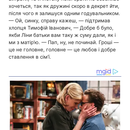
хочеться, так як дружині скоро в декрет йти,
після чого я залишуся одним годувальником.
— Ой, синку, справу кажеш, — підтримав
хлопця Тимофій Іванович, — Добре б було,
якби Ліни батьки вам таку ж суму дали, як і
ми з матір’ю. — Пап, ну, не починай. Гроші —
це не головне, головне — це любов і добре
ставлення в сім’ї.