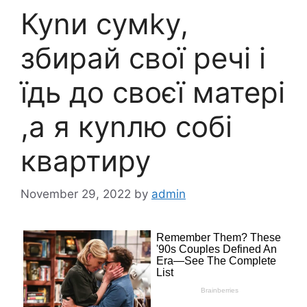
Куnи сумkу,
збирай свої речі і
їдь до своєї матері
,а я куnлю собі
квартиру
November 29, 2022
by
admin