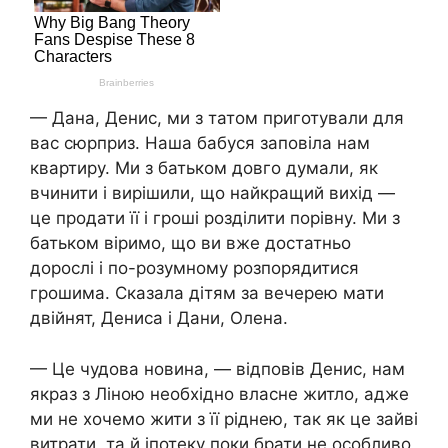
— Дана, Денис, ми з татом приготували для
вас сюрприз. Наша бабуся заповіла нам
квартиру. Ми з батьком довго думали, як
вчинити і вирішили, що найкращий вихід —
це продати її і гроші розділити порівну. Ми з
батьком віримо, що ви вже достатньо
дорослі і по-розумному розпорядитися
грошима. Сказала дітям за вечерею мати
двійнят, Дениса і Дани, Олена.
— Це чудова новина, — відповів Денис, нам
якраз з Ліною необхідно власне житло, адже
ми не хочемо жити з її ріднею, так як це зайві
витрати, та й іпотеку поки брати не особливо