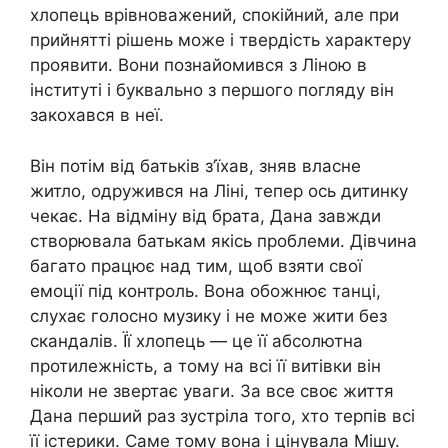
хлопець врівноважений, спокійний, але при
прийнятті рішень може і твердість характеру
проявити. Вони познайомився з Ліною в
інституті і буквально з першого погляду він
закохався в неї.
Він потім від батьків з’їхав, зняв власне
житло, одружився на Ліні, тепер ось дитинку
чекає. На відміну від брата, Дана завжди
створювала батькам якісь проблеми. Дівчина
багато працює над тим, щоб взяти свої
емоції під контроль. Вона обожнює танці,
слухає голосно музику і не може жити без
скандалів. Її хлопець — це її абсолютна
протилежність, а тому на всі її витівки він
ніколи не звертає уваги. За все своє життя
Дана перший раз зустріла того, хто терпів всі
її істерики. Саме тому вона і цінувала Мішу.