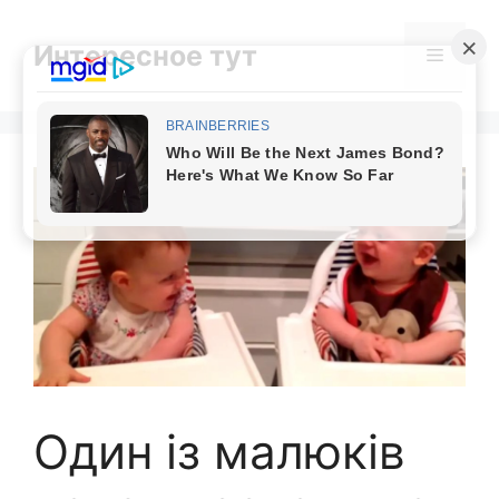
Skip
to
Интересное тут
Menu
content
Один із малюків