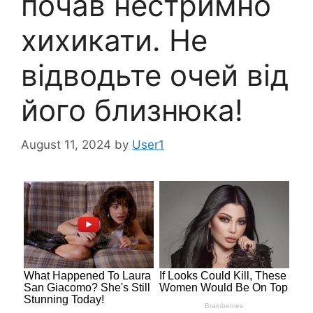
почав нестримно
хихикати. Не
відводьте очей від
його близнюка!
August 11, 2024
by
User1