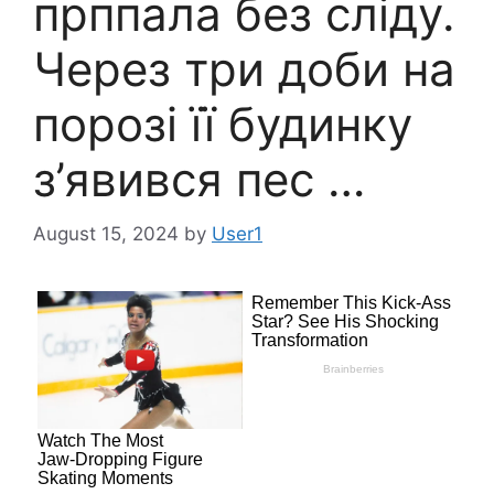
прппала без сліду.
Через три доби на
порозі її будинку
з’явився пес …
August 15, 2024
by
User1