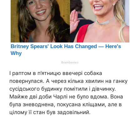
І раптом в п’ятницю ввечері собака
повернулася. А через кілька хвилин на ганку
сусідського будинку помітили і дівчинку.
Майже дві доби Чарлі не було вдома. Вона
була зневоднена, покусана кліщами, але в
цілому її стан був задовільний.