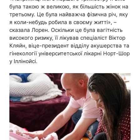
була такою ж великою, як більшість жінок на
третьому. Це була найважча фізична річ, яку
я коли-небудь робила в своєму житті», –
сказала Лорен. Оскільки це була вагітність
високого ризику, її лікував спеціаліст Віктор
Кляйн, віце-президент відділу акушерства та
гінекології університетської лікарні Норт-Шор
у Іллінойсі.