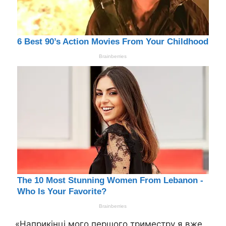
«Наприкінці мого першого триместру я вже