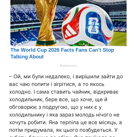
– Ой, ми були недалеко, і вирішили зайти до
вас чаю попити і зіrрітися, а то якось
холодно. І сама ставить чайник, відкриває
холодильник, бере все, що хоче, ще й
обговорює з подругою, що у них є у
холодильнику і яка зараз молодь нічого не
хочуть робити. Яна терnіла це все місяць, а
потім придумала, як цього позбудеться. У