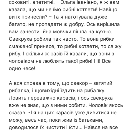
соковиті, апетитні. – Ольга Іванівно, я ж вам
казала, що ми не їмо рибні котлети! Навіщо
ви їх принесли? – Та я наготувала дуже
багато, не пропадати ж добру. Ось вирішила
вам занести. Яна мовчки пішла на кухню.
Свекруха робила так часто. То вона рибки
смаженої принесе, то рибні котлети, то свіжу
рибу. І скільки ж разів їй казали, що вони з
чоловіком не люблять такої риби! Ні! Все
одно несе!
А вся справа в тому, що свекор – затятий
рибалка, і щовихідні їздить на рибалку.
Ловить переважно карасів, і ось свекруха
вже не знає, що з ними робити. Чоловік якось
сказав: -І я на цих карасів уже дивитися не
можу, весь час, поки жив із батьками,
доводилося їх чистити і їсти… Наївся на все