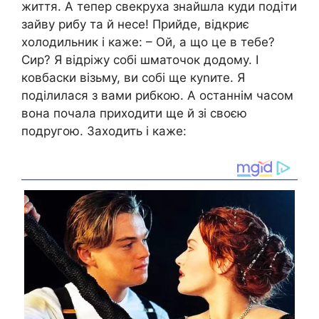
життя. А тепер свекруха знайшла куди подіти
зайву рибу та й несе! Прийде, відкриє
холодильник і каже: – Ой, а що це в тебе?
Сир? Я відріжу собі шматочок додому. І
ковбаски візьму, ви собі ще куnите. Я
поділилася з вами рибкою. А останнім часом
вона почала приходити ще й зі своєю
подругою. Заходить і каже: