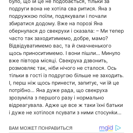
було, що їй це не подобається, тільки за
подруги вона не хотіла сва ритися. Яна з
подружкою поїли, подякували і почали
збиратися додому. Вже на порозі Яна
обернулася до свекрухи і сказала: – Ми тепер
часто так заходитимемо, добре, мамо?
Відвідуватимемо вас, та й смачненького
щось приноситимемо. І вони пішли… Минуло
вже півтора місяці. Свекруха дзвонить,
розмовляє так, ніби нічого не сталося. Ось
тільки в гості із подругою більше не заходить.
І, перш ніж щось принести, запитує, чи їй це
потрібно… Яна дуже рада, що свекруха
зрозуміла з першого разу і нормально
відреагувала. Адже це все ж таки їхні батьки
і дуже не хотілося nсувати з ними стосунkи…