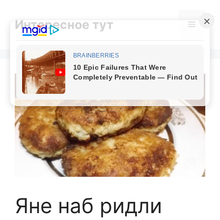
Skip
to
Интересное тут
Menu
content
Яне наб ридли