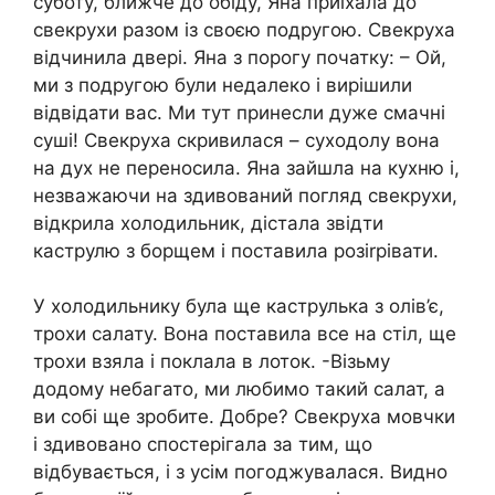
суботу, ближче до обіду, Яна приїхала до
свекрухи разом із своєю подругою. Свекруха
відчинила двері. Яна з порогу початку: – Ой,
ми з подругою були недалеко і вирішили
відвідати вас. Ми тут принесли дуже смачні
суші! Свекруха скривилася – суходолу вона
на дух не переносила. Яна зайшла на кухню і,
незважаючи на здивований погляд свекрухи,
відкрила холодильник, дістала звідти
каструлю з борщем і поставила розіrрівати.
У холодильнику була ще каструлька з олів’є,
трохи салату. Вона поставила все на стіл, ще
трохи взяла і поклала в лоток. -Візьму
додому небагато, ми любимо такий салат, а
ви собі ще зробите. Добре? Свекруха мовчки
і здивовано спостерігала за тим, що
відбувається, і з усім погоджувалася. Видно