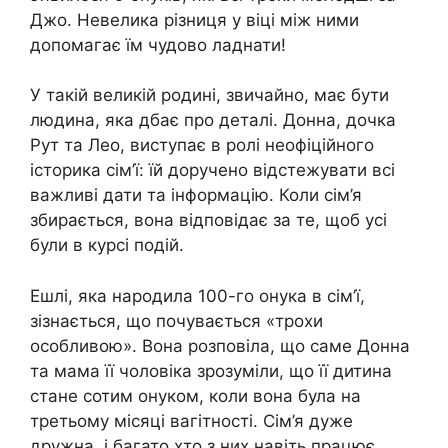
Джо. Невелика різниця у віці між ними
допомагає їм чудово ладнати!
У такій великій родині, звичайно, має бути
людина, яка дбає про деталі. Донна, дочка
Рут та Лео, виступає в ролі неофіційного
історика сім’ї: їй доручено відстежувати всі
важливі дати та інформацію. Коли сім’я
збирається, вона відповідає за те, щоб усі
були в курсі подій.
Ешлі, яка народила 100-го онука в сім’ї,
зізнається, що почувається «трохи
особливою». Вона розповіла, що саме Донна
та мама її чоловіка зрозуміли, що її дитина
стане сотим онуком, коли вона була на
третьому місяці вагітності. Сім’я дуже
дружна, і багато хто з них навіть працює