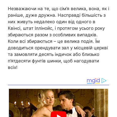
Незважаючи на те, що сім’я велика, вона, як і
раніше, дуже дружна. Насправді більшість з
них живуть недалеко один від одного в
Квінсі, штат Іллінойс, і протягом усього року
збираються разом з особливих випадків.
Коли всі збираються – це велика подія. Їм
доводиться орендувати зал у місцевій церкві
та замовляти десять індичок або близько
п’ятдесяти фунтів шинки, щоб нагодувати
всіх!