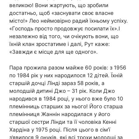
великою! Вони жартують, що зробили
достатньо, щоб «заснувати своє власне
місто!» Лео неймовірно радий їхньому успіху.
«Господь просто продовжує посилати їх».І
незалежно від того, чи очікують вони, що
їхній клан зростатиме і далі, Рут каже:
«Завжди є місце для ще одного».
Пара прожила разом майже 60 років: з 1956
по 1984 рік у них народилося 12 дітей. Їхній
старшій дочці Лінді зараз 58 років, а
молодшій дитині Джо – 31 рік. Коли Джо
народився в 1984 році, у нього вже було 10
племінниць старших за нього! Його старша
племінниця Жаннін народилася у його
старшої сестри Лінди та її чоловіка Кенні
Хардіна у 1975 році. Після цього в сім’ї
з’явилося 9 онуків, які всі трохи молодші за