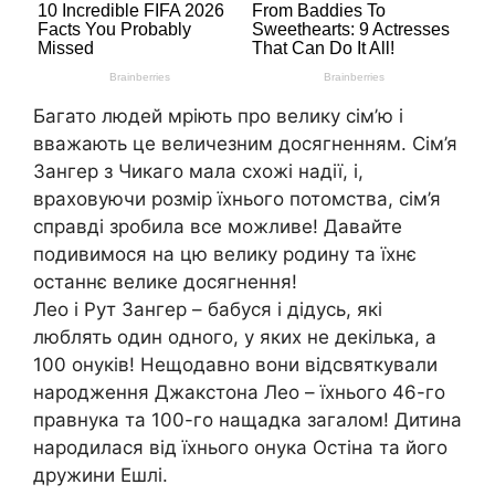
Багато людей мріють про велику сім’ю і
вважають це величезним досягненням. Сім’я
Зангер з Чикаго мала схожі надії, і,
враховуючи розмір їхнього потомства, сім’я
справді зробила все можливе! Давайте
подивимося на цю велику родину та їхнє
останнє велике досягнення!
Лео і Рут Зангер – бабуся і дідусь, які
люблять один одного, у яких не декілька, а
100 онуків! Нещодавно вони відсвяткували
народження Джакстона Лео – їхнього 46-го
правнука та 100-го нащадка загалом! Дитина
народилася від їхнього онука Остіна та його
дружини Ешлі.