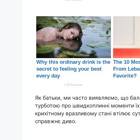
Як батьки, ми часто виявляємо, що ба
турботою про швидкоплинні моменти їх
крихітному вразливому стані втілює су
справжнє диво.