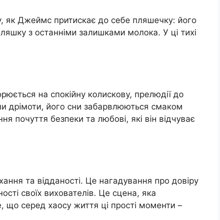
у, як Джеймс притискає до себе пляшечку: його
пляшку з останніми залишками молока. У ці тихі
рюється на спокійну колискову, прелюдії до
ми дрімоти, його сни забарвлюються смаком
я почуття безпеки та любові, які він відчуває
хання та відданості. Це нагадування про довіру
ності своїх вихователів. Це сцена, яка
, що серед хаосу життя ці прості моменти –