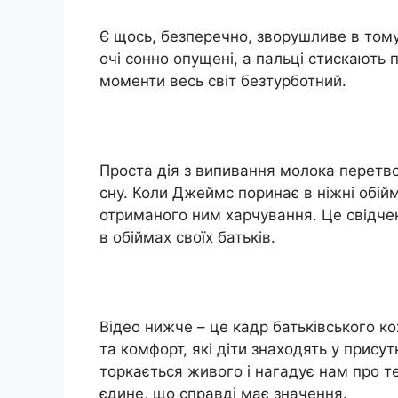
Є щось, безперечно, зворушливе в том
очі сонно опущені, а пальці стискають 
моменти весь світ безтурботний.
Проста дія з випивання молока перетво
сну. Коли Джеймс поринає в ніжні обій
отриманого ним харчування. Це свідченн
в обіймах своїх батьків.
Відео нижче – це кадр батьківського ко
та комфорт, які діти знаходять у присут
торкається живого і нагадує нам про те
єдине, що справді має значення.