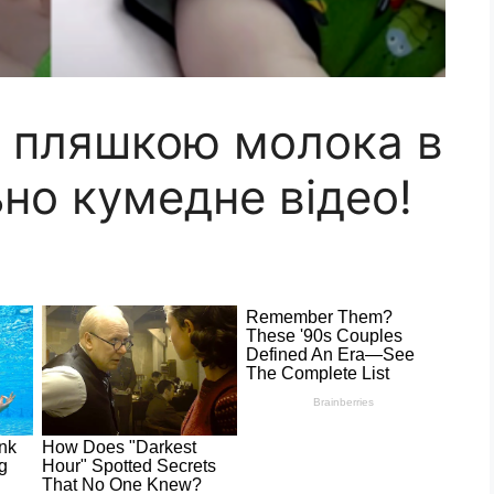
з пляшкою молока в
но кумедне відео!