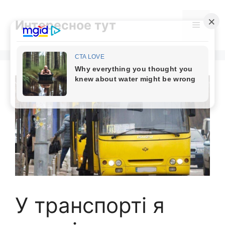
Skip
to
Интересное тут
Menu
content
У транспорті я