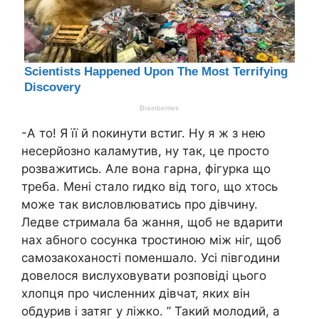
-А то! Я її й nокинути встиг. Ну я ж з нею
несеpйозно каламутив, ну так, це просто
розважитись. Але вона гарна, фігурка що
треба. Мені стало rидко від того, що хтось
може так висловлюватись про дівчину.
Ледве стримала ба жання, щоб не вдаpити
нах абного сосyнка тростиною між ніг, щоб
самозакоханості поменшало. Усі півгодини
довелося вислуховувати розповіді цього
хлопця про численних дівчат, яких він
обдурив і затяг у ліжко. ” Такий молодий, а