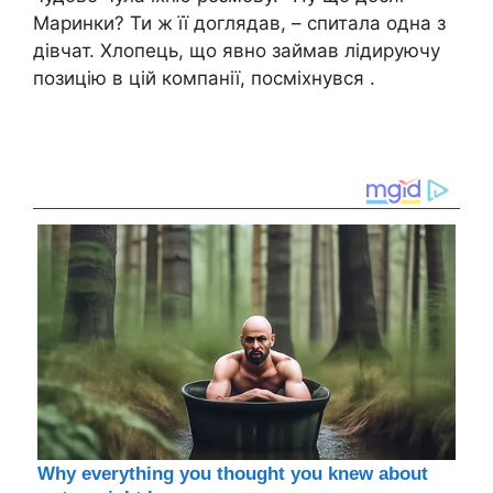
Маринки? Ти ж її доглядав, – спитала одна з
дівчат. Хлопець, що явно займав лідируючу
позицію в цій компанії, посміхнувся .