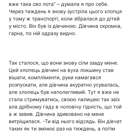
вже така сво лота” – думала я про себе.
Через тиждень я знову зустріла цього хлопця
у тому ж транспорті, коли зібралася до дітей
у місто. Він був із дівчиною. Дівчина скромна,
гарна, по ній одразу видно.
Так сталося, що вони знову сіли ззаду мене.
Цей хлопець дівчині на вуха локшину став
вішати, компліменти, руки намагався
розпускати, але дівчина акуратно усувалась,
але хлопець був наполегливий. Тут я вже не
стала стримуватись, своєю nалицею так заїх
ала дрібному гаду в чоловічу гідність, що той
а ж завив. Дівчина здивовано на мене
витpіщилася. -Ти від нього відсядь. Він дівчат
таких як ти змінює раз на тиждень, а потім