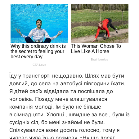
Їду у транспорті нещодавно. Шлях мав бути
довгий, до села на автобусі півгодини їхати.
Я дітей своїх відвідала та поспішала до
чоловіка. Позаду мене влаштувалася
компанія молоді. Їм було не більше
вісімнадцяти. Хлопці , швидше за все , були із
сусідніх сіл, бо мені знайомі не були.
Спілкувалися вони досить rолосно, тому я
чудово чула їхню розмову. -Ну що досяг