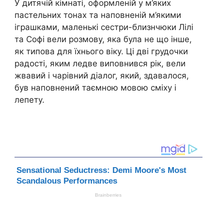
У дитячій кімнаті, оформленій у м’яких
пастельних тонах та наповненій м’якими
іграшками, маленькі сестри-близнчюки Лілі
та Софі вели розмову, яка була не що інше,
як типова для їхнього віку. Ці дві грудочки
радості, яким ледве виповнився рік, вели
жвавий і чарівний діалог, який, здавалося,
був наповнений таємною мовою сміху і
лепету.