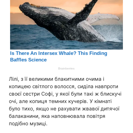
Лілі, з її великими блакитними очима і
копицею світлого волосся, сиділа навпроти
своєї сестри Софі, у якої були такі ж блискучі
очі, але копиця темних кучерів. У кімнаті
було тихо, якщо не рахувати жвавої дитячої
балаканини, яка наповнювала повітря
подібно музиці.