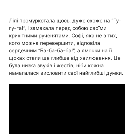
Лілі промуркотала щось, дуже схоже на “Гу-
гу-га!”, і замахала перед собою своїми
крихітними рученятами. Софі, яка не з тих,
кого можна перевершити, відповіла
сердечним “Ба-ба-ба-ба!”, а ямочки на її
щоках стали ще глибше від хвилювання. Це
була низка звуків і жестів, ніби кожна
намагалася висловити свої найглибші думки.