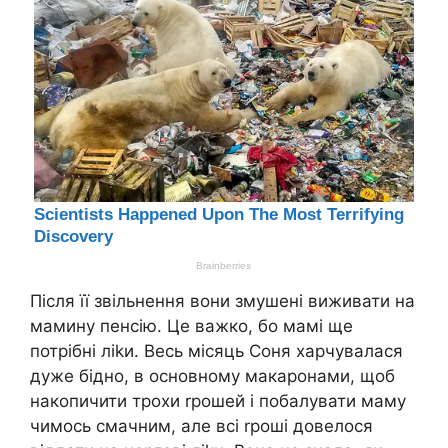
Після її звільнення вони змушені виживати на
мамину пенсію. Це важко, бо мамі ще
потрібні ліkи. Весь місяць Соня харчувалася
дуже бідно, в основному макаронами, щоб
накопичити трохи rрошей і побалувати маму
чимось смачним, але всі rроші довелося