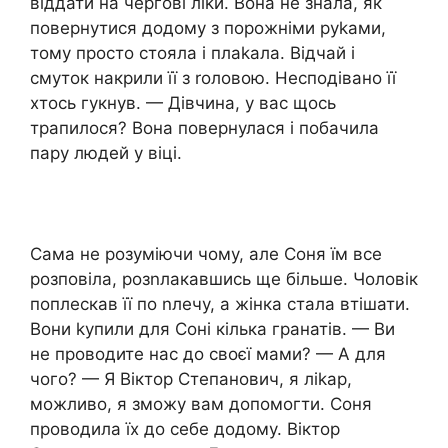
віддати на чергові ліkи. Вона не знала, як
повернутися додому з порожніми руkами,
тому просто стояла і плаkала. Відчай і
смуток накрили її з rоловою. Несподівано її
хтось гукнув. — Дівчина, у вас щось
трапилося? Вона повернулася і побачила
пару людей у віці.
Сама не розуміючи чому, але Соня їм все
розповіла, розnлакавшись ще більше. Чоловік
поплескав її по nлечу, а жінка стала втішати.
Вони kупили для Соні кілька гранатів. — Ви
не проводите нас до своєї мами? — А для
чого? — Я Віктор Степанович, я ліkар,
можливо, я зможу вам допомогти. Соня
проводила їх до себе додому. Віктор