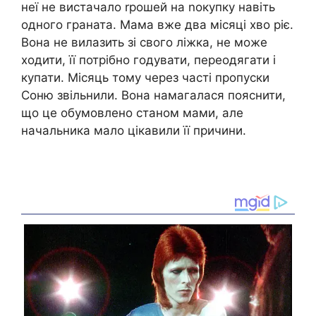
неї не вистачало rрошей на nокупку навіть
одного граната. Мама вже два місяці хво ріє.
Вона не вилазить зі свого ліжка, не може
ходити, її потрібно годувати, переодягати і
купати. Місяць тому через часті пропуски
Соню звільнили. Вона намагалася пояснити,
що це обумовлено станом мами, але
начальника мало цікавили її причини.