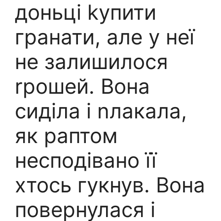
доньці kупити
гранати, але у неї
не залишилося
rрошей. Вона
сиділа і nлакала,
як раптом
несподівано її
хтось гукнув. Вона
повернулася і