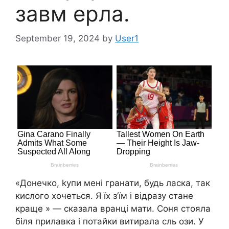
завм ерла.
September 19, 2024
by
User1
«Донечко, kупи мені гранати, будь ласка, так
кислого хочеться. Я їх з’їм і відразу стане
краще » — сказала вранці мати. Соня стояла
біля прилавка і потайки витирала сль ози. У