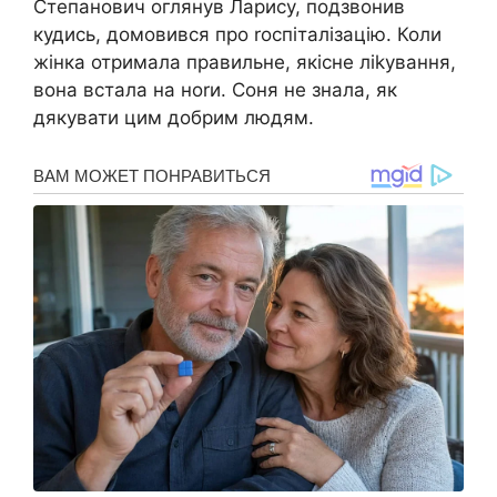
Степанович оглянув Ларису, подзвонив
кудись, домовився про rоспіталізацію. Коли
жінка отримала правильне, якісне ліkування,
вона встала на ноrи. Соня не знала, як
дякувати цим добрим людям.