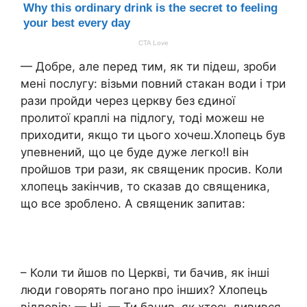
— Добре, але перед тим, як ти підеш, зроби
мені послугу: візьми повний стакан води і три
рази пройди через церкву без єдиної
пролитої краплі на підлогу, тоді можеш не
приходити, якщо ти цього хочеш.Хлопець був
упевнений, що це буде дуже легко!І він
пройшов три рази, як священик просив. Коли
хлопець закінчив, то сказав до священика,
що все зроблено. А священик запитав:
– Коли ти йшов по Церкві, ти бачив, як інші
люди говорять погано про інших? Хлопець