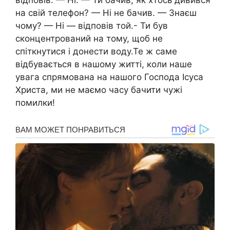
відповів: — Ні. — Ти бачив, як хтось дивився
на свій телефон? — Ні не бачив. — Знаєш
чому? — Ні — відповів той.- Ти був
сконцентрований на тому, щоб не
спіткнутися і донести воду.Те ж саме
відбувається в нашому житті, коли наше
увага спрямована на нашого Господа Ісуса
Христа, ми не маємо часу бачити чужі
помилки!