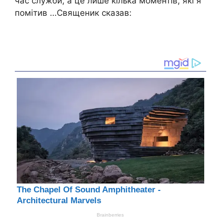
час служби, а це лише кілька моментів, які я
помітив …Священик сказав: