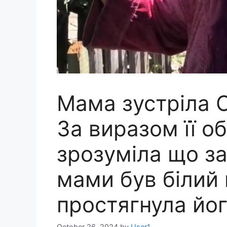
Мама зустріла О
За виразом її о
зрозуміла що за
мами був білий
простягнула йог
October 26, 2024
by
User1