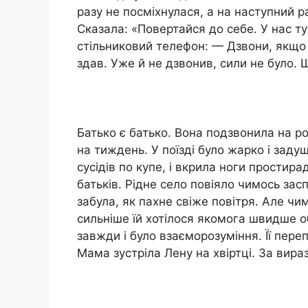
разу не посміхнулася, а на наступний р
Сказала: «Повертайся до себе. У нас ту
стільниковий телефон: — Дзвони, якщо 
здав. Уже й не дзвонив, сили не було. 
Батько є батько. Вона подзвонила на ро
на тиждень. У поїзді було жарко і заду
сусідів по купе, і вкрила ноги простир
батьків. Рідне село повіяло чимось зас
забула, як пахне свіже повітря. Але ч
сильніше їй хотілося якомога швидше об
завжди і було взаєморозуміння. Її пер
Мама зустріла Лену на хвіртці. За вираз