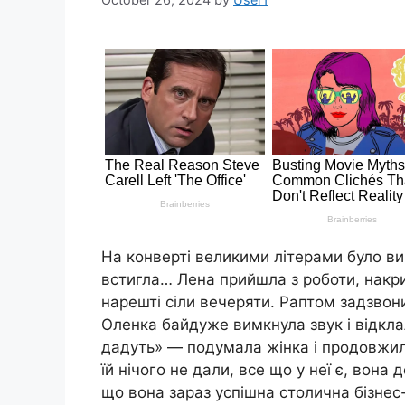
На конверті великими літерами було вив
встигла… Лена прийшла з роботи, накри
нарешті сіли вечеряти. Раптом задзвон
Оленка байдуже вимкнула звук і відкла
дадуть» — подумала жінка і продовжил
їй нічого не дали, все що у неї є, вона
що вона зараз успішна столична бізнес-