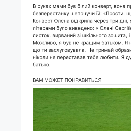
В руках мами був білий конверт, вона 
безперестанку шепочучи їй: «Прости, щ
Конверт Олена відкрила через три дні, 
літерами було виведено: » Олені Сергіїв
листок, вирваний зі шкільного зошита, 
Можливо, я був не кращим батьком. Я не 
що ти заслуговувала. Не тримай образи
ніколи не переставав тебе любити. Я 
батько.