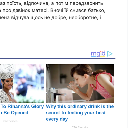
раз поїсть, відпочине, а потім передзвонить
про дзвінок матері. Вночі їй снився батько,
ена відчула щось не добре, необоротне, і