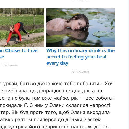
иїжджай, батько дуже хоче тебе побачити». Хоч
але вирішила що допрацює ще два дні, а на
 вона не була там вже майже рік — все робота і
покидали її. З ним у Олени склалися непрості
ктер. Він був проти того, щоб Олена виходила
батько раптом приперся до доньки з зятем
ді зустріла його непривітно, навіть жодного