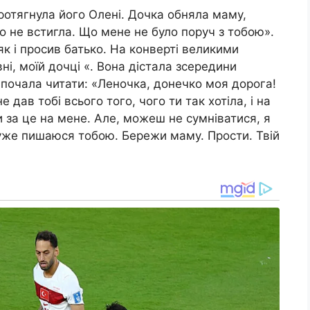
протягнула його Олені. Дочка обняла маму,
о не встигла. Що мене не було поруч з тобою».
як і просив батько. На конверті великими
ні, моїй дочці «. Вона дістала зсередини
і почала читати: «Леночка, донечко моя дорога!
дав тобі всього того, чого ти так хотіла, і на
 за це на мене. Але, можеш не сумніватися, я
дуже пишаюся тобою. Бережи маму. Прости. Твій