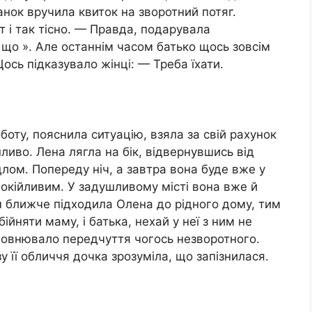
анок вручила квиток на зворотний потяг.
т і так тісно. — Правда, подарувала
що ». Але останнім часом батько щось зовсім
Щось підказувало жінці: — Треба їхати.
боту, пояснила ситуацію, взяла за свій рахунок
шливо. Лена лягла на бік, відвернувшись від
адлом. Попереду ніч, а завтра вона буде вже у
покійливим. У задушливому місті вона вже й
им ближче підходила Олена до рідного дому, тим
ійняти маму, і батька, нехай у неї з ним не
еповнювало передчуття чогось незворотного.
у її обличчя дочка зрозуміла, що запізнилася.