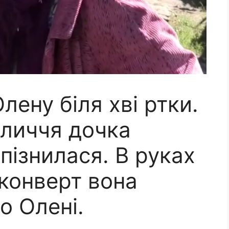
лену біля хві ртки.
бличчя дочка
пізнилася. В руках
 конверт вона
о Олені.