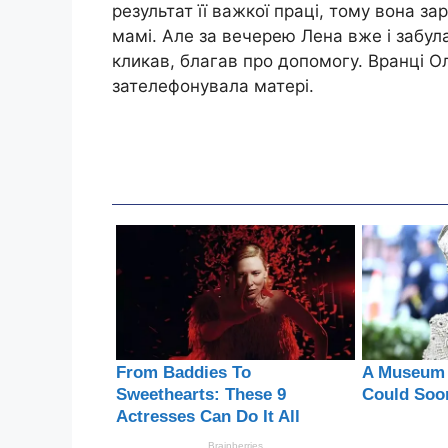
результат її важкої праці, тому вона за
мамі. Але за вечерею Лена вже і забула 
кликав, благав про допомогу. Вранці Ол
зателефонувала матері.