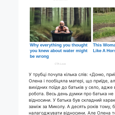
У трубці почула кілька слів: «Доню, пр
Олена і пообіцяла матері, що приїде, 
вихідних поїде до батьків у село, адже
робота. Весь день думки про батька не 
відносини. У батька був складний хара
заміж за Миколу. А десять років тому, 
налагоджувати відносини. Але Олена то