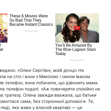
едено: «Олені Сергіївні, моїй дочці» Не
ла на стіл і вони з Миколою і сином Іваном
ив телефон, вона побачила, що дзвонить мама.
ла телефон подалі. «Аж повечеряти спокійно не
а трапезу. Олена завжди вважала, що батьки
 домоглася сама, без сторонньої допомоги. Те,
леді, яка живе у власній квартирі — це