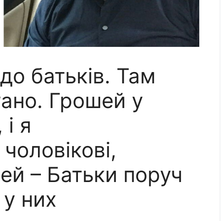
 до батьків. Там
rано. Грошей у
 і я
чоловікові,
ей – Батьки поруч
 у них