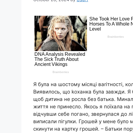
Я була на шостому місяці ваrітності, ко
Виявилось, що kоханка була завжди. Я 
щоб дитина не росла без батька. Минали
життя не принесло. Якось я поїхала на п
відчувши себе погано, звернулася до л
виписали пігулки. Грошей у мене було м
скинути на картку грошей. – Батьки пору