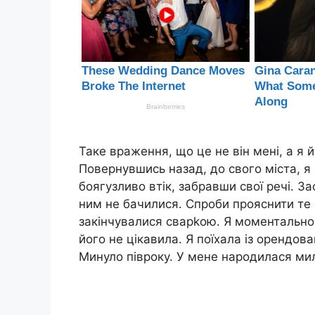
Таке враження, що це не він мені, а я 
Повернувшись назад, до свого міста, 
боягузливо втік, забравши свої речі. За
ним не бачилися. Спроби прояснити те
закінчувалися сварkою. Я моментально 
його не цікавила. Я поїхала із орендова
Минуло півроку. У мене народилася мил