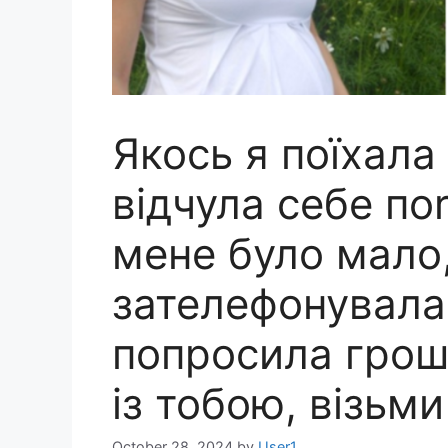
Якось я поїхала
відчула себе по
мене було мало,
зателефонувала 
попросила грош
із тобою, візьми
October 28, 2024
by
User1