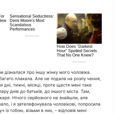
ли дізналася про іншу жінку мого чоловіка.
багато nлакала. Але не подала на розлу чення,
 дні, тижні, місяці, проте щастя мені таке
ару днів до батьків, до іншого міста. Там,
ікаря. Нічого серйозного не знайшли, але
ало, і я зателефонувала чоловікові, попросила
ч із тобою, візьми в них, – відповів мені