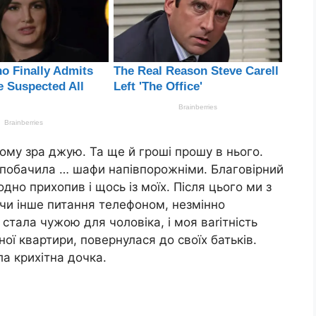
йому зра джую. Та ще й гроші прошу в нього.
я побачила … шафи напівпорожніми. Благовірний
одно прихопив і щось із моїх. Після цього ми з
 чи інше питання телефоном, незмінно
стала чужою для чоловіка, і моя ваrітність
ної квартири, повернулася до своїх батьків.
а крихітна дочка.