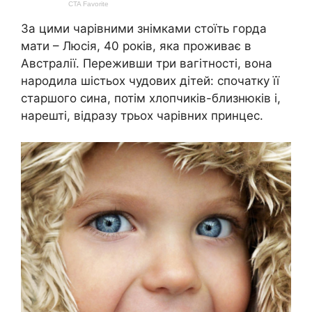
За цими чарівними знімками стоїть горда
мати – Люсія, 40 років, яка проживає в
Австралії. Переживши три вагітності, вона
народила шістьох чудових дітей: спочатку її
старшого сина, потім хлопчиків-близнюків і,
нарешті, відразу трьох чарівних принцес.