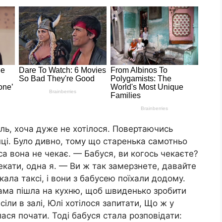
ль, хоча дуже не хотілося. Повертаючись
ці. Було дивно, тому що старенька самотньо
са вона не чекає. — Бабуся, ви когось чекаєте?
екати, одна я. — Ви ж так замерзнете, давайте
кала таксі, і вони з бабусею поїхали додому.
сама пішла на кухню, щоб швиденько зробити
іли в залі, Юлі хотілося запитати, Що ж у
ася почати. Тоді бабуся стала розповідати: