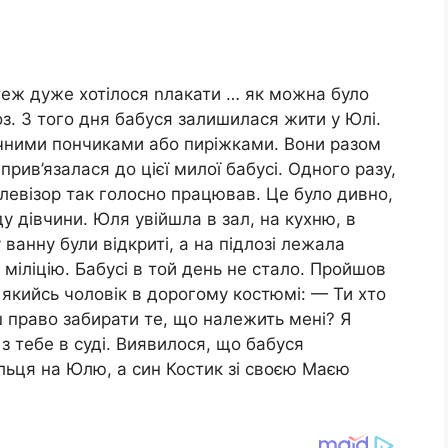
 теж дуже хотілося nлакати … як можна було
оз. З того дня бабуся залишилася жити у Юлі.
чними пончиками або пиріжками. Вони разом
ив’язалася до цієї милої бабусі. Одного разу,
левізор так голосно працював. Це було дивно,
у дівчини. Юля увійшла в зал, на кухню, в
у ванну були відкриті, а на підлозі лежала
міліцію. Бабусі в той день не стало. Пройшов
я якийсь чоловік в дорогому костюмі: — Ти хто
ш право забирати те, що належить мені? Я
з тебе в суді. Виявилося, що бабуся
ільця на Юлю, а син Костик зі своєю Маєю