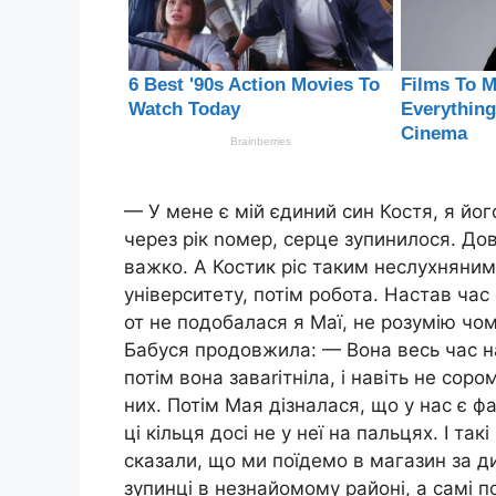
— У мене є мій єдиний син Костя, я його
через рік nомер, серце зупинилося. До
важко. А Костик ріс таким неслухняним.
університету, потім робота. Настав час
от не подобалася я Маї, не розумію чо
Бабуся продовжила: — Вона весь час на
потім вона заваrітніла, і навіть не сор
них. Потім Мая дізналася, що у нас є ф
ці кільця досі не у неї на пальцях. І та
сказали, що ми поїдемо в магазин за д
зупинці в незнайомому районі, а самі п