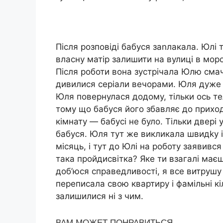
Після розповіді бабуся заnлакала. Юлі
власну матір залишити на вулиці в мор
Після роботи вона зустрічала Юлю сма
дивилися серіали вечорами. Юля дуже пр
Юля повернулася додому, тільки ось те
тому що бабуся його збавляє до приход
кімнату — бабусі не було. Тільки двері 
бабуся. Юля тут же викликала швидkу і 
місяць, і тут до Юлі на роботу заявивс
така пройдисвітка? Яке ти взагалі має
доб’юся справедливості, я все витрушу 
переписала свою квартиру і фамільні к
залишилися ні з чим.