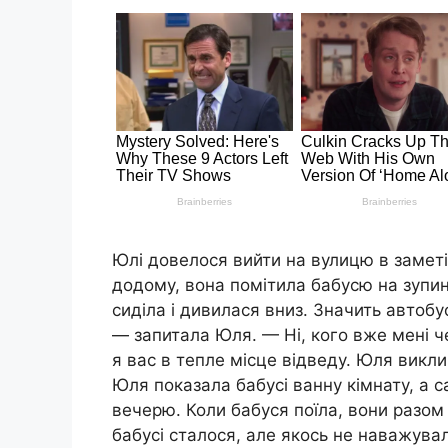
Юлі довелося вийти на вулицю в заметі
додому, вона помітила бабусю на зупин
сиділа і дивилася вниз. Значить автобу
— запитала Юля. — Ні, кого вже мені ч
я вас в тепле місце відведу. Юля викли
Юля показала бабусі ванну кімнату, а 
вечерю. Коли бабуся поїла, вони разом с
бабусі сталося, але якось не наважувал