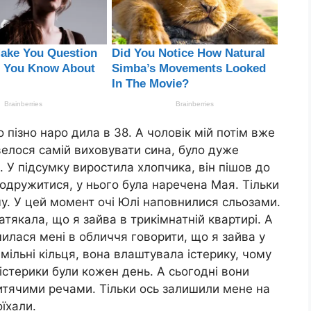
 пізно наро дила в 38. А чоловік мій потім вже
велося самій виховувати сина, було дуже
 У підсумку виростила хлопчика, він пішов до
 одружитися, у нього була наречена Мая. Тільки
му. У цей момент очі Юлі наповнилися сльозами.
тякала, що я зайва в трикімнатній квартирі. А
омилася мені в обличчя говорити, що я зайва у
амільні кільця, вона влаштувала істерику, чому
кі істерики були кожен день. А сьогодні вони
итячими речами. Тільки ось залишили мене на
оїхали.