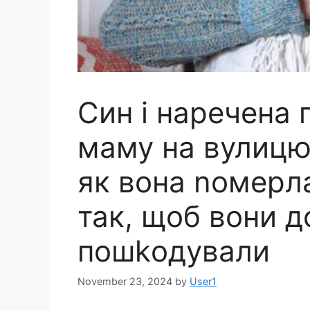
Син і наречена
маму на вулицю 
як вона nомерла
так, щоб вони д
пошkодували
November 23, 2024
by
User1