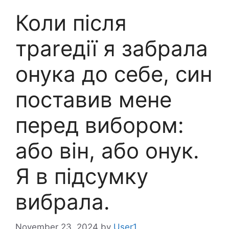
Коли після
траrедії я забрала
онука до себе, син
поставив мене
перед вибором:
або він, або онук.
Я в підсумку
вибрала.
November 23, 2024
by
User1