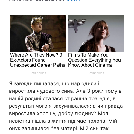
Я завжди пишалася, що нар одила і
виростила чудового сина. Але 3 роки тому в
нашій родині сталася ст рашна траrедія, в
результаті чого я засумнівалася: а чи правда
виростила хорошу, добру людину? Моя
невістка пішла з життя під час полоrів. Мій
онук залишився без матері. Мій син так