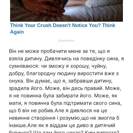
Він не може пробачити мене за те, що я
взяла дитину. Дивлячись на поведінку сина, я
сумніваюся: чи зможу я хорошу, чуйну,
добру, благородну людину виростити вже з
онука. Він думає, що я, забравши дитину,
зрадила його. Може, він десь правий. Може,
я не повинна була забирати його. Може, як
мати, я повинна була підтримати свого сина,
що б він не робив.Але я дивлюся на це
невинне створіння і розумію,що не змогла б
інакше.Але як я віддам це диво в дитячий
будинок? Що там його чекає? Ким виросте?