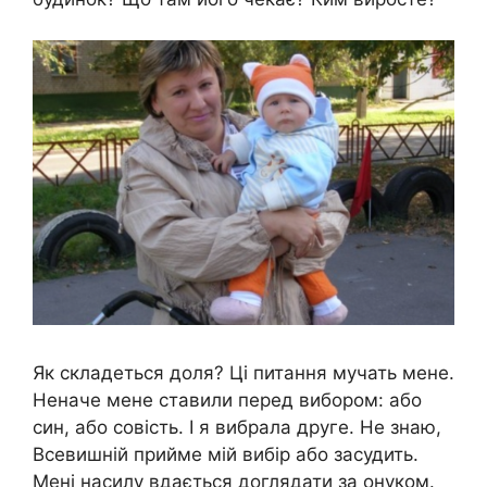
Як складеться доля? Ці питання мучать мене.
Неначе мене ставили перед вибором: або
син, або совість. І я вибрала друге. Не знаю,
Всевишній прийме мій вибір або засудить.
Мені насилу вдається доглядати за онуком.