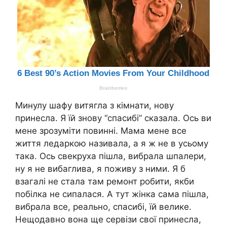
Минулу шафу витягла з кімнати, нову
принесла. Я їй знову “спасибі” сказала. Ось ви
мене зрозуміти повинні. Мама мене все
життя ледаркою називала, а я ж не в усьому
така. Ось свекруха пішла, вибрала шпалери,
ну я не вибаглива, я поживу з ними. Я б
взагалі не стала там ремонт робити, якби
побілка не сипалася. А тут жінка сама пішла,
вибрала все, реально, спасибі, їй велике.
Нещодавно вона ще сервізи свої принесла,