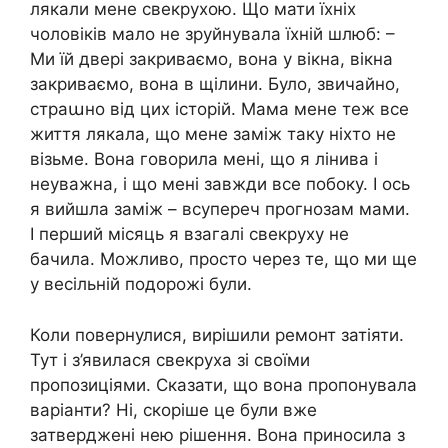
лякали мене свекрухою. Що мати їхніх
чоловіків мало не зруйнувала їхній шлюб: –
Ми їй двері закриваємо, вона у вікна, вікна
закриваємо, вона в щілини. Було, звичайно,
страաно від цих історій. Мама мене теж все
життя лякала, що мене заміж таку ніхто не
візьме. Вона говорила мені, що я лінива і
неуважна, і що мені завжди все побоку. І ось
я вийшла заміж – всупереч прогнозам мами.
І перший місяць я взагалі свекруху не
бачила. Можливо, просто через те, що ми ще
у весільній подорожі були.
Коли повернулися, вирішили ремонт затіяти.
Тут і з’явилася свекруха зі своїми
пропозиціями. Сказати, що вона пропонувала
варіанти? Ні, скоріше це були вже
затверджені нею рішення. Вона приносила з