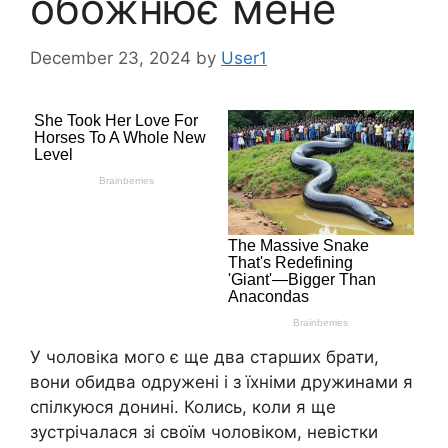
обожнює мене
December 23, 2024
by
User1
У чоловіка мого є ще два старших брати,
вони обидва одружені і з їхніми дружинами я
спілкуюся донині. Колись, коли я ще
зустрічалася зі своїм чоловіком, невістки