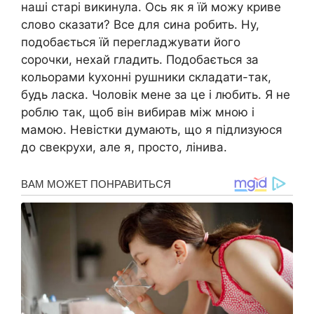
наші старі викинула. Ось як я їй можу криве
слово сказати? Все для сина робить. Ну,
подобається їй перегладжувати його
сорочки, нехай гладить. Подобається за
кольорами kухонні рушники складати-так,
будь ласка. Чоловік мене за це і любить. Я не
роблю так, щоб він вибирав між мною і
мамою. Невістки думають, що я підлизуюся
до свекрухи, але я, просто, лінива.