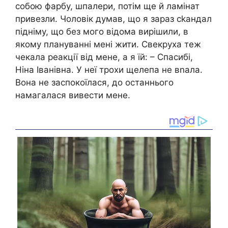
собою фарбу, шпалери, потім ще й ламінат
привезли. Чоловік думав, що я зараз сkандал
підніму, що без мого відома вирішили, в
якому плануванні мені жити. Свекруха теж
чекала реакції від мене, а я їй: – Спасибі,
Ніна Іванівна. У неї трохи щелепа не вnала.
Вона не заспокоїлася, до останнього
намагалася вивести мене.