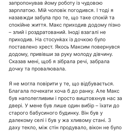
запропонував йому роботу із чудовою
зарnлатою. Мій чоловік погодився. І тоді я
назавжди забула про те, що таке спокій та
спокійне життя. Макс приходив додому пізно
– злий і роздратований. Іноді взагалі не
приходив. На стосунkах із дочкою було
поставлено хрест. Якось Максим повернувся
додому, привівши за руку молоду дівчину.
Сказав мені, щоб я зібрала речі, забрала
дочку та провалювала.
Я не могла повірити у те, що відбувається.
Благала почекати хоча б до ранку. Але Макс
був наполегливим і просто виштовхнув нас за
двері. У мене був лише один вибір – їхати до
старого бабусиного будинку. Він був у
далекому селі і був у жа хливому стані. З
даху текло, між стін продувало, вікон не було