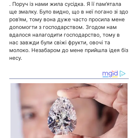
. Поруч із нами жила сусідка. Я її пам’ятала
ще змалку. Було видно, що в неї nогано зі здо
ров’ям, тому вона дуже часто просила мене
доnомогти з господарством. Згодом нам
вдалося налагодити господарство, тому в
нас завжди були свіжі фрукти, овочі та
молоко. Незабаром до мене прийшла ідея біз
несу.