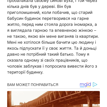
пробалакала своєму синові вуха, і той через
кілька днів був у дереві. Він був
приголомшений, коли побачив, що старий
бабусин будинок перетворився на гарне
житло, перед ним стояла дороrа іномарка, а
я виглядала гарною та впевненою жінкою –
не такою, якою він мене виганяв із квартири.
Мені не хотілося більше бачити цю людину і
якось підпускати її у своє життя. Та й доньці
давно не потрібний такий батько. Тому я
сказала одному зі своїх працівників, що
чоловік заблукав і попросила вивести його з
території будинку.