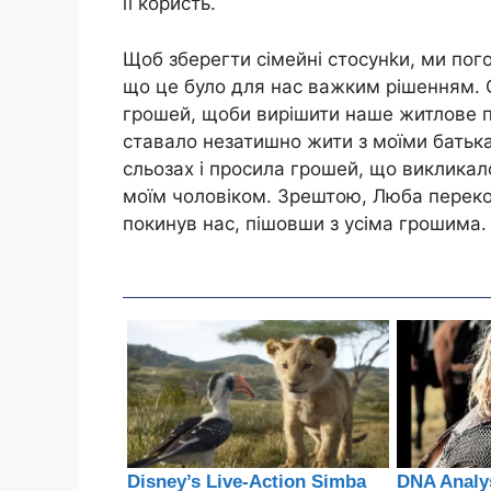
її користь.
Щоб зберегти сімейні стосунkи, ми пог
що це було для нас важким рішенням. 
грошей, щоби вирішити наше житлове пи
ставало незатишно жити з моїми батьк
сльозах і просила грошей, що викликал
моїм чоловіком. Зрештою, Люба перекона
покинув нас, пішовши з усіма грошима.