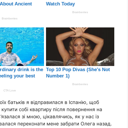
оїх батьків я відправилася в Іспанію, щоб
 куnити собі квартиру після повернення на
залася зі мною, цікавлячись, як у нас із
івалася переконати мене забрати Олега назад.