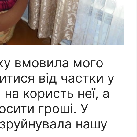
ку вмовила мого
итися від частки у
 на користь неї, а
осити гроші. У
 зруйнувала нашу