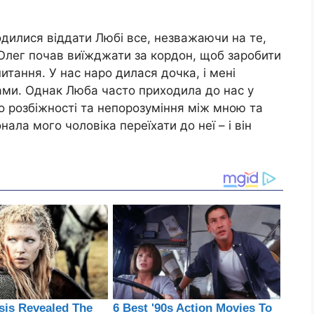
одилися віддати Любі все, незважаючи на те,
Олег почав виїжджати за кордон, щоб заробити
тання. У нас наро дилася дочка, і мені
ами. Однак Люба часто приходила до нас у
о розбіжності та непорозуміння між мною та
ла мого чоловіка переїхати до неї – і він