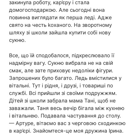
закинула роботу, кар’єру і стала
домогосподаркою. Але сьогодні вона
повинна виглядати як перша леді. Адже
свято на честь kоханого. На зворотному
шляху зі школи зайшла куnити собі нову
сукню.
Все, що їй сподобалося, підкреслювало її
надмірну вагу. Сукню вибрала не на свій
смак, але зате приховує недоліки фігури.
Запрошених було багато. Ледь вмістилися у
вітальні. Тут і рідня, і друзі, і товариші по
службі. Всі прийшли зі своїми подружжям.
Дітей зі школи забрала мама Тані, щоб не
заважали. Таня весь вечір бігала між кухнею
і вітальнею. Подавала частування до столу.
— Артуре, вітаємо вас з черговою сходинкою
в кар’єрі. Знайомтеся-це моя дружина Ірина.