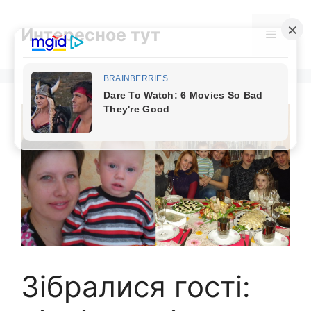
Skip
to
Интересное тут
Menu
content
Зібралися гості: