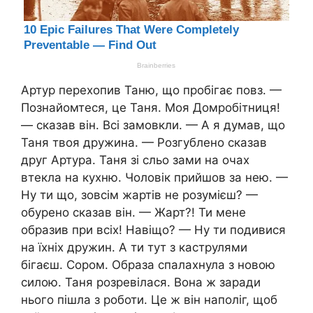
Артур перехопив Таню, що пробігає повз. —
Познайомтеся, це Таня. Моя Домробітниця!
— сказав він. Всі замовкли. — А я думав, що
Таня твоя дружина. — Розгублено сказав
друг Артура. Таня зі сльо зами на очах
втекла на кухню. Чоловік прийшов за нею. —
Ну ти що, зовсім жартів не розумієш? —
обурено сказав він. — Жарт?! Ти мене
образив при всіх! Навіщо? — Ну ти подивися
на їхніх дружин. А ти тут з каструлями
бігаєш. Сором. Образа спалахнула з новою
силою. Таня розревілася. Вона ж заради
нього пішла з роботи. Це ж він наполіг, щоб