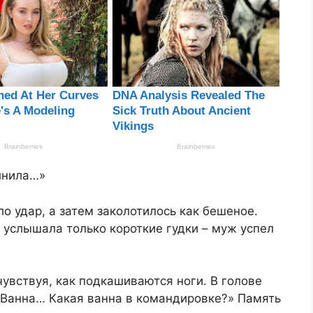
лнила…»
о удар, а затем заколотилось как бешеное.
о услышала только короткие гудки – муж успел
чувствуя, как подкашиваются ноги. В голове
Ванна… Какая ванна в командировке?» Память