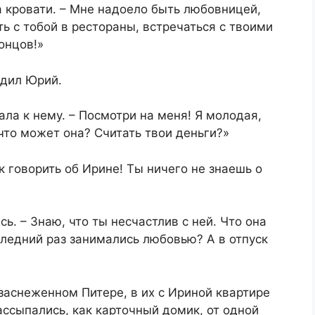
а кровати. – Мне надоело быть любовницей,
ть с тобой в рестораны, встречаться с твоими
онцов!»
едил Юрий.
жала к нему. – Посмотри на меня! Я молодая,
 что может она? Считать твои деньги?»
к говорить об Ирине! Ты ничего не знаешь о
ь. – Знаю, что ты несчастлив с ней. Что она
следний раз занимались любовью? А в отпуск
 заснеженном Питере, в их с Ириной квартире
ассыпались, как карточный домик, от одной