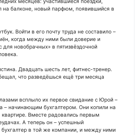
ледних месяцев: участившиеся поездки,
л на балконе, новый парфюм, появившийся в
тбук. Войти в его почту труда не составило –
емён, когда между ними были доверие и
с для новобрачных» в пятизвёздочной
ловека.
стина. Двадцать шесть лет, фитнес-тренер.
обещал, что разведёшься ещё три месяца
лазами всплыло их первое свидание с Юрой –
а – начинающим бухгалтером. Они копили на
й квартире. Вместе радовались первым
еудачах. А теперь он – успешный
 бухгалтер в той же компании, и между ними