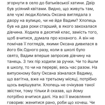
згорнути в село до батьківської хатини. Двір
був усіяний квітами. Видно, що живуть там,
але чужі люди.Колись Оксана виглядала з
двору на вулицю, чи не йде Вадим? Хлопець
був на два роки старший, в якого закохалася
дівчина. Ходила в десятий клас, замість того,
щоб вчитися, думала про коханого. А він не
помічав її поглядів, якими Оксана дивилася в
його бік.Одного разу, коли в школі було
свято, Вадим вперше запросив дівчину на
танець. З тих пір ходили за ручки. Чи то йшли
в школу, то чи на перерві, весь час разом. На
випускному балу Оксана зізналася Вадиму,
що вагітна, вже на третьому місяці, потрібно
щось вирішувати. Хлопець не очікував такої
звістки, тому тільки й сказав, що йому
потрібно вчитися далі. На всі її вмовляння
говорив: женитися рано, роби що хочеш. Чи