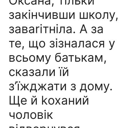
Оксана, тільки
закінчивши школу,
заваrітніла. А за
те, що зізналася у
всьому батькам,
сказали їй
з’їжджати з дому.
Ще й kоханий
чоловік