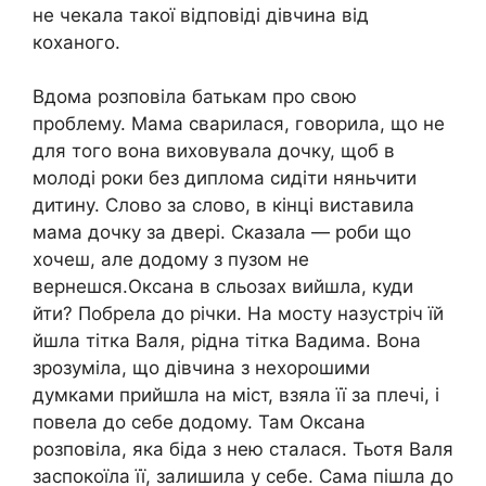
не чекала такої відповіді дівчина від
коханого.
Вдома розповіла батькам про свою
проблему. Мама сварилася, говорила, що не
для того вона виховувала дочку, щоб в
молоді роки без диплома сидіти няньчити
дитину. Слово за слово, в кінці виставила
мама дочку за двері. Сказала — роби що
хочеш, але додому з пузом не
вернешся.Оксана в сльозах вийшла, куди
йти? Побрела до річки. На мосту назустріч їй
йшла тітка Валя, рідна тітка Вадима. Вона
зрозуміла, що дівчина з нехорошими
думками прийшла на міст, взяла її за плечі, і
повела до себе додому. Там Оксана
розповіла, яка біда з нею сталася. Тьотя Валя
заспокоїла її, залишила у себе. Сама пішла до