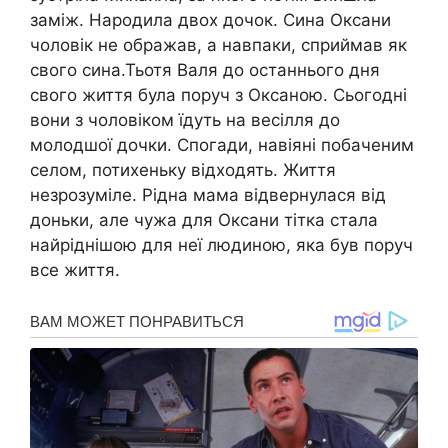
заміж. Народила двох дочок. Сина Оксани
чоловік не ображав, а навпаки, сприймав як
свого сина.Тьотя Валя до останнього дня
свого життя була поруч з Оксаною. Сьогодні
вони з чоловіком їдуть на весілля до
молодшої дочки. Спогади, навіяні побаченим
селом, потихеньку відходять. Життя
незрозуміле. Рідна мама відвернулася від
доньки, але чужа для Оксани тітка стала
найріднішою для неї людиною, яка був поруч
все життя.