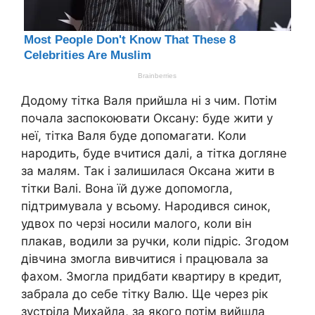
Додому тітка Валя прийшла ні з чим. Потім
почала заспокоювати Оксану: буде жити у
неї, тітка Валя буде допомагати. Коли
народить, буде вчитися далі, а тітка догляне
за малям. Так і залишилася Оксана жити в
тітки Валі. Вона їй дуже допомогла,
підтримувала у всьому. Народився синок,
удвох по черзі носили малого, коли він
плакав, водили за ручки, коли підріс. Згодом
дівчина змогла вивчитися і працювала за
фахом. Змогла придбати квартиру в кредит,
забрала до себе тітку Валю. Ще через рік
зустріла Михайла, за якого потім вийшла